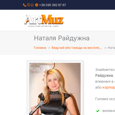
Перейти
+38 095 392 67 67
до
вмісту
АГЕНТСТВО АРТИСТІВ І СВЯТ
Наталя Райдужна
Головна
Ведучий або тамада на весілля,…
Нат
Знайомте
Райдужна
.
впевнені в
або
корпор
Головні ос
велики