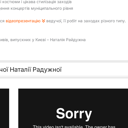
і костюми і цікава стилізація заходів
ення концертів муніципального рівня
ься
відеопрезентацію
ведучої, її робіт на заходах різного типу.
ивів, випускних у Києві – Наталія Райдужна
чої Наталії Радужної