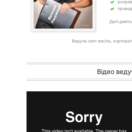
рскрав
провед
Далі дивіт
Ведуча свят весіль, корпорат
Відео веду