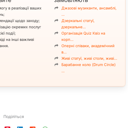
айте
замовляють
огу в реалізації ваших
Джазові музиканти, ансамблі,
нь;
…
ендації щодо заходу;
Дзеркальні статуї,
ізацію окремих послуг
дзеркальне…
ієї події;
Організація Quiz Квіз на
іді на інші важливі
корп…
ання.
Оперні співаки, академічний
в…
Живі статуї, живі столи, живі…
Барабанне коло (Drum Circle)
…
Поділіться