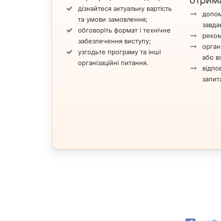
отрим
дізнайтеся актуальну вартість
допом
та умови замовлення;
завда
обговоріть формат і технічне
реком
забезпечення виступу;
орган
узгодьте програму та інші
або вс
організаційні питання.
відпов
запит