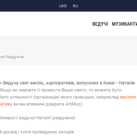
UKR
RU
ВЕДУЧІ
МУЗИКАНТ
аля Райдужна
ся
Ведуча свят весіль, корпоративів, випускних в Києві – Наталія
 Якщо ви замовте її провести Ваше свято, то можете бути
 його успішності (організацію якого природно, наприклад
весілля
ативу
ви ми впевнені довірите ArtMuz).
обливості ведучої Наталії райдужної:
й досвід і сотні проведених заходів