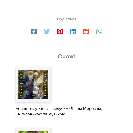
Поділіться
Схожі
Новий рік у Києві з ведучим-Дідом Морозом,
Снігуронькою та музикою