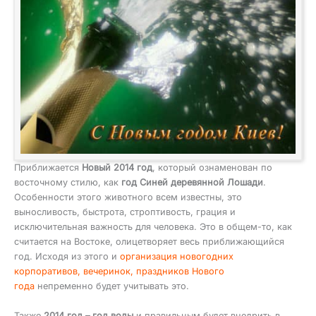
Приближается
Новый 2014 год
, который ознаменован по
восточному стилю, как
год Синей деревянной Лошади
.
Особенности этого животного всем известны, это
выносливость, быстрота, строптивость, грация и
исключительная важность для человека. Это в общем-то, как
считается на Востоке, олицетворяет весь приближающийся
год. Исходя из этого и
организация новогодних
корпоративов, вечеринок, праздников Нового
года
непременно будет учитывать это.
Также
2014 год – год воды
и правильным будет внедрить в