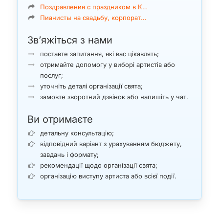
Поздравления с праздником в К…
Пианисты на свадьбу, корпорат…
Зв’яжіться з нами
поставте запитання, які вас цікавлять;
отримайте допомогу у виборі артистів або
послуг;
уточніть деталі організації свята;
замовте зворотний дзвінок або напишіть у чат.
Ви отримаєте
детальну консультацію;
відповідний варіант з урахуванням бюджету,
завдань і формату;
рекомендації щодо організації свята;
організацію виступу артиста або всієї події.