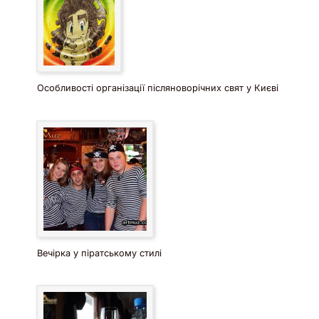
Особливості організації післяноворічних свят у Києві
Вечірка у піратському стилі