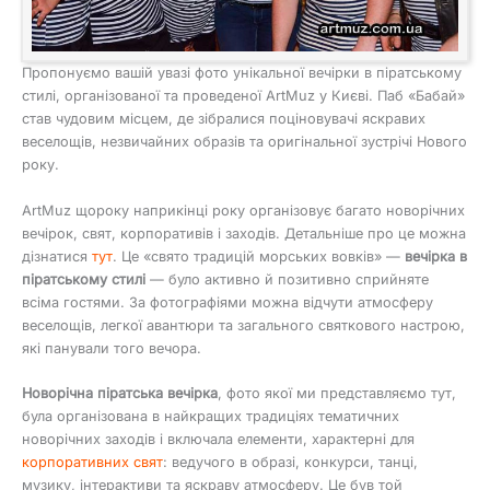
Пропонуємо вашій увазі фото унікальної вечірки в піратському
стилі, організованої та проведеної ArtMuz у Києві. Паб «Бабай»
став чудовим місцем, де зібралися поціновувачі яскравих
веселощів, незвичайних образів та оригінальної зустрічі Нового
року.
ArtMuz щороку наприкінці року організовує багато новорічних
вечірок, свят, корпоративів і заходів. Детальніше про це можна
дізнатися
тут
. Це «свято традицій морських вовків» —
вечірка в
піратському стилі
— було активно й позитивно сприйняте
всіма гостями. За фотографіями можна відчути атмосферу
веселощів, легкої авантюри та загального святкового настрою,
які панували того вечора.
Новорічна піратська вечірка
, фото якої ми представляємо тут,
була організована в найкращих традиціях тематичних
новорічних заходів і включала елементи, характерні для
корпоративних свят
: ведучого в образі, конкурси, танці,
музику, інтерактиви та яскраву атмосферу. Це був той