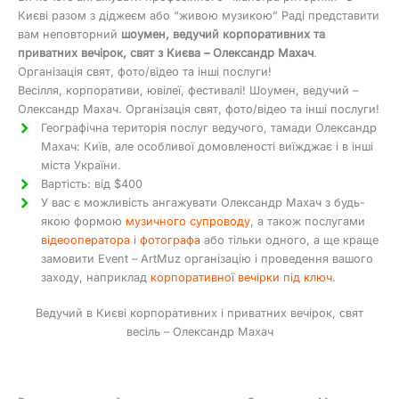
Києві разом з діджеєм або “живою музикою” Раді представити
вам неповторний
шоумен, ведучий корпоративних та
приватних вечірок, свят з Києва – Олександр Махач
.
Організація свят, фото/відео та інші послуги!
Весілля, корпоративи, ювілеї, фестивалі! Шоумен, ведучий –
Олександр Махач. Організація свят, фото/відео та інші послуги!
Географічна територія послуг ведучого, тамади Олександр
Махач: Київ, але особливої домовленості виїжджає і в інші
міста України.
Вартість: від $400
У вас є можливість ангажувати Олександр Махач з будь-
якою формою
музичного супроводу
, а також послугами
відеооператора і фотографа
або тільки одного, а ще краще
замовити Event – ArtMuz організацію і проведення вашого
заходу, наприклад
корпоративної вечірки під ключ
.
Ведучий в Києві корпоративних і приватних вечірок, свят
весіль – Олександр Махач