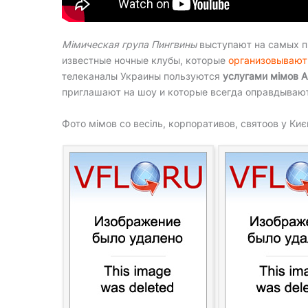
Мімическая група Пингвины
выступают на самых пр
известные ночные клубы, которые
организовывают
телеканалы Украины пользуются
услугами мімов 
приглашают на шоу и которые всегда оправдывают
Фото мімов со весіль, корпоративов, святоов у Киє