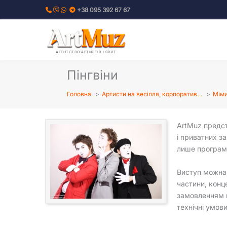
Перейти
+38 095 392 67 67
до
вмісту
АГЕНТСТВО АРТИСТІВ І СВЯТ
Пінгвіни
Головна
Артисти на весілля, корпоратив…
Міми
ArtMuz предс
і приватних з
лише програма
Виступ можна 
частини, конц
замовленням в
технічні умов