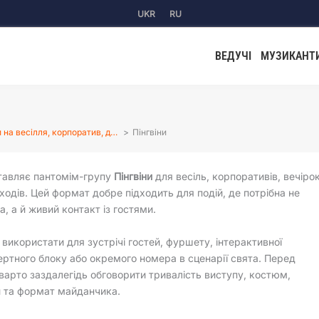
UKR
RU
ВЕДУЧІ
МУЗИКАНТ
 на весілля, корпоратив, д…
Пінгвіни
тавляє пантомім-групу
Пінгвіни
для весіль, корпоративів, вечіро
аходів. Цей формат добре підходить для подій, де потрібна не
, а й живий контакт із гостями.
використати для зустрічі гостей, фуршету, інтерактивної
ертного блоку або окремого номера в сценарії свята. Перед
арто заздалегідь обговорити тривалість виступу, костюм,
и та формат майданчика.