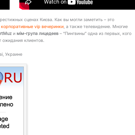
естижных сценах Києва. Как вы могли заметить – это
 корпоративные vip вечеринки
, а также телевидение. Многие
ArtMuz
и
мім-група лицедеев
– “Пингвины” одна из первых, кого
 ожидания клиентов.
ві, Украине