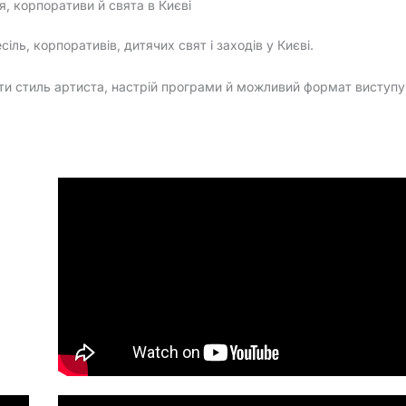
ля, корпоративи й свята в Києві
іль, корпоративів, дитячих свят і заходів у Києві.
ти стиль артиста, настрій програми й можливий формат виступу