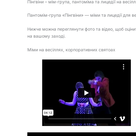
Пінгвіни – мім-група, пантоміма та лицедії на весіл
Пантомім-група «Пінгвіни» — міми та лицедії для вес
Нижче можна переглянути фото та відео, щоб оціни
на вашому заході.
Міми на весіллях, корпоративних святоах