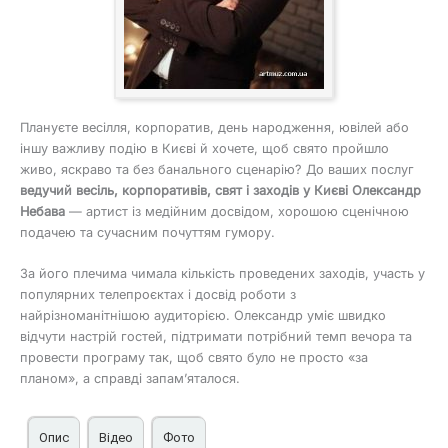
Плануєте весілля, корпоратив, день народження, ювілей або
іншу важливу подію в Києві й хочете, щоб свято пройшло
живо, яскраво та без банального сценарію? До ваших послуг
ведучий весіль, корпоративів, свят і заходів у Києві Олександр
Небава
— артист із медійним досвідом, хорошою сценічною
подачею та сучасним почуттям гумору.
За його плечима чимала кількість проведених заходів, участь у
популярних телепроєктах і досвід роботи з
найрізноманітнішою аудиторією. Олександр уміє швидко
відчути настрій гостей, підтримати потрібний темп вечора та
провести програму так, щоб свято було не просто «за
планом», а справді запам’яталося.
Опис
Відео
Фото