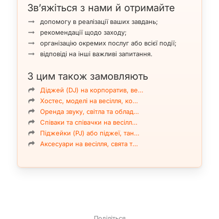
яскравої вечірки з активними інтерактивами.
Зв’яжіться з нами й отримайте
допомогу в реалізації ваших завдань;
У його веденні немає відчуття випадковості: привітання
рекомендації щодо заходу;
гостей, перші емоційні акценти, поздоровлення, музичні
організацію окремих послуг або всієї події;
паузи, конкурси, імпровізація та фінальна частина
відповіді на інші важливі запитання.
вибудовуються в зрозумілу й зручну для гостей
програму. Завдяки цьому свято виглядає цілісно,
З цим також замовляють
динамічно й природно.
Діджей (DJ) на корпоратив, ве…
Досвід, формат, послуги ведучого
Хостес, моделі на весілля, ко…
В особі Олександра Небави ви можете замовити
Оренда звуку, світла та облад…
медійного ведучого на весілля, корпоратив, день
Співаки та співачки на весілл…
народження, ювілей, презентацію, вечірку або інший
Піджейки (PJ) або піджеї, тан…
святковий чи діловий захід у Києві. Його формат добре
Аксесуари на весілля, свята т…
підходить для клієнтів, яким важливе сучасне ведення
без застарілих шаблонів, грубих конкурсів і нав’язливої
подачі.
Ведучий Олександр Небава надає послуги в Києві.
Досвід проведення заходів — понад 500 подій.
Медійний досвід: участь у телепроєктах «Розсміши
Поділіться
коміка», «Голос країни» та «Велика різниця».