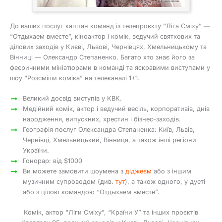
До ваших послуг капітан команд із телепроєкту “Ліга Сміху” —
“Отдыхаем вместе”, кіноактор і комік, ведучий святкових та
ділових заходів у Києві, Львові, Чернівцях, Хмельницькому та
Вінниці — Олександр Степаненко. Багато хто знає його за
феєричними мініатюрами в команді та яскравими виступами у
шоу “Розсміши коміка” на телеканалі 1+1.
Великий досвід виступів у КВК.
Медійний комік, актор і ведучий весіль, корпоративів, днів
народження, випускних, хрестин і бізнес-заходів.
Географія послуг Олександра Степаненка: Київ, Львів,
Чернівці, Хмельницький, Вінниця, а також інші регіони
України.
Гонорар: від $1000
Ви можете замовити шоумена з
діджеєм
або з іншим
музичним супроводом (див.
тут
), а також одного, у дуеті
або з цілою командою “Отдыхаем вместе”.
Комік, актор “Ліги Сміху”, “Країни У” та інших проєктів