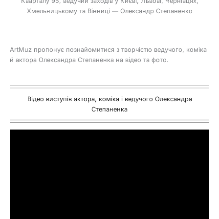
Кварталу 95, ведучий заходів у Києві, Львові, Чернівцях,
Хмельницькому та Вінниці — Олександр Степаненко
ArtMuz пропонує познайомитися з творчістю ведучого, коміка
й актора Олександра Степаненка на відео та фото.
Відео виступів актора, коміка і ведучого Олександра
Степаненка