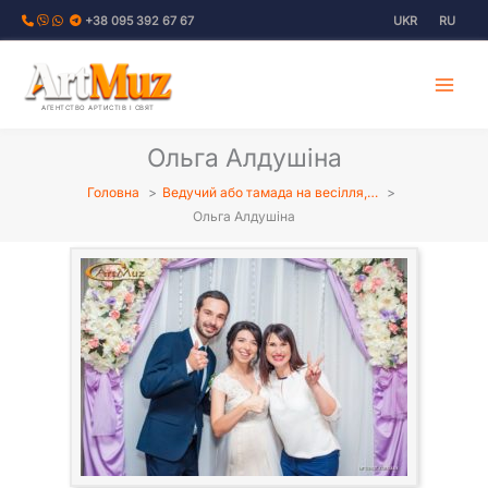
Перейти
+38 095 392 67 67
UKR
RU
до
вмісту
АГЕНТСТВО АРТИСТІВ І СВЯТ
Ольга Алдушіна
Головна
Ведучий або тамада на весілля,…
Ольга Алдушіна