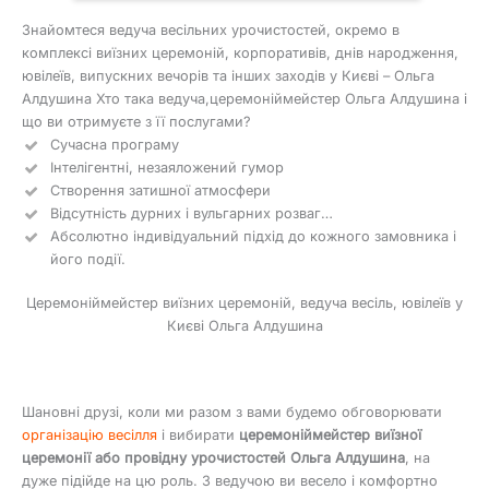
Знайомтеся ведуча весільних урочистостей, окремо в
комплексі виїзних церемоній, корпоративів, днів народження,
ювілеїв, випускних вечорів та інших заходів у Києві – Ольга
Алдушина Хто така ведуча,церемоніймейстер Ольга Алдушина і
що ви отримуєте з її послугами?
Сучасна програму
Інтелігентні, незаяложений гумор
Створення затишної атмосфери
Відсутність дурних і вульгарних розваг…
Абсолютно індивідуальний підхід до кожного замовника і
його події.
Церемоніймейстер виїзних церемоній, ведуча весіль, ювілеїв у
Києві Ольга Алдушина
Шановні друзі, коли ми разом з вами будемо обговорювати
організацію весілля
і вибирати
церемоніймейстер виїзної
церемонії або провідну урочистостей Ольга Алдушина
, на
дуже підійде на цю роль. З ведучою ви весело і комфортно