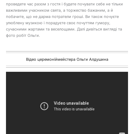
проведете час разом з гостя і будете почувати себе не тільки
важливими учасником свята, а торжество бажаним, а й
побачите, що не дарма потратели гроші. Ви також почуєте
улюблену музикою і порадуєте своє почуттям гумору,
сучасними жартами та веселощами. Далі дивіться вигляді та
фото робіт Ольги.
Відео церемоніймейстера Ольги Алдушина