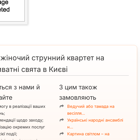
жіночий струнний квартет на
ватні свята в Києві
ться з нами й
З цим також
айте
замовляють
огу в реалізації ваших
Ведучий або тамада на
нь;
весілля…
ендації щодо заходу;
Українські народні ансамблі
ізацію окремих послуг
н…
ієї події;
Картина світлом – на