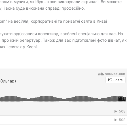
прямів музики, які будь-коли виконували скрипалі. Ви можете
 і вона буде виконана справді професійно.
m” на весілля, корпоративні та приватні свята в Києві
ухати аудіозаписи колективу, зроблені спеціально для вас. На
ро їхній репертуар. Також для вас підготовлені фото дівчат, як
х і святах у Києві.