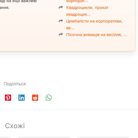
іді на інші важливі
корпорат…
ання.
Квадроцикли, прокат
квадроцик…
Цимбалісти на корпоративи,
ве…
Пісочна анімація на весілля, …
Поділіться
Схожі