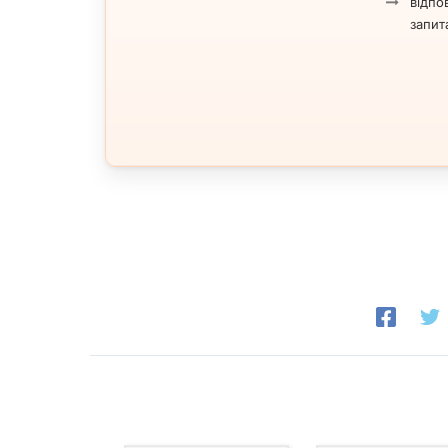
відпов
запит