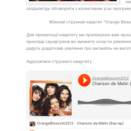
на
заздалегідь обговорити з колективом усю програму,
Жіночий струнний квартет “Orange Blosso
Для презентації квартету ми пропонуємо вам просл
прикладі саундтреків ви зможете скласти уявлення п
дадуть додаткове уявлення про ансамбль на весілля
Аудіозаписи струнного квартету