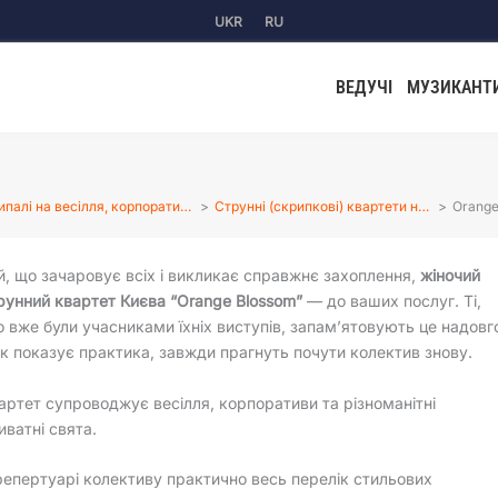
UKR
RU
ВЕДУЧІ
МУЗИКАНТ
ипалі на весілля, корпорати…
Струнні (скрипкові) квартети н…
Orange
й, що зачаровує всіх і викликає справжнє захоплення,
жіночий
рунний квартет Києва “Orange Blossom”
— до ваших послуг. Ті,
о вже були учасниками їхніх виступів, запам’ятовують це надовг
 як показує практика, завжди прагнуть почути колектив знову.
артет супроводжує весілля, корпоративи та різноманітні
иватні свята.
репертуарі колективу практично весь перелік стильових