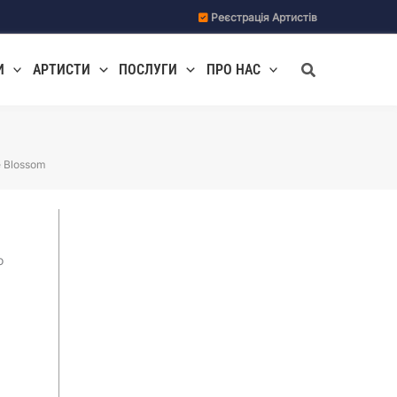
Реєстрація Артистів
Пошук
И
АРТИСТИ
ПОСЛУГИ
ПРО НАС
 Blossom
о