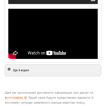
Ще 6 відео
Далі ми пропонуємо доповнити інформацію про дівчат по
фотографіях
. Вашій увазі будуть представлені варіанти їх
костюмів і епізоди заявленого раніше майстер-класу.