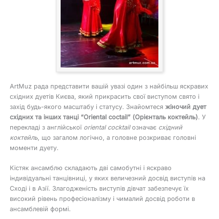
ArtMuz рада представити вашій увазі один з найбільш яскравих
східних дуетів Києва, який прикрасить свої виступом свято і
захід будь-якого масштабу і статусу. Знайомтеся
жіночий дует
східних та інших танці “Оriental coctail” (Орієнталь коктейль)
. У
перекладі з англійської
oriental cocktail
означає
східний
коктейль
, що загалом логічно, а головне розкриває головні
моменти дуету.
Кістяк ансамблю складають дві самобутні і яскраво
індивідуальні танцівниці, у яких величезний досвід виступів на
Сході і в Азії. Злагодженість виступів дівчат забезпечує їх
високий рівень професіоналізму і чималий досвід роботи в
ансамблевій формі.