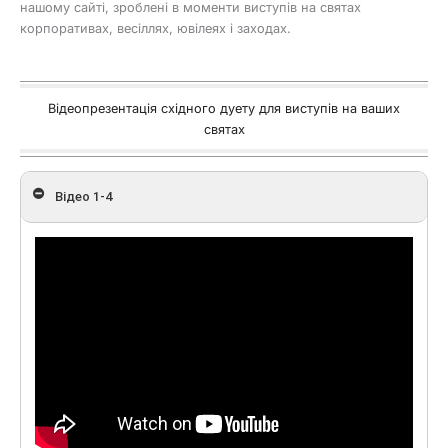
нашому сайті, зроблені в моменти виступів на святах
корпоративах, весіллях, ювілеях і заходах.
Відеопрезентація східного дуету для виступів на ваших
святах
Відео 1-4