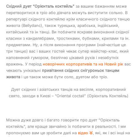
Східний дует “Орієнталь коктейль”
за вашим бажанням може
перетворитися в тріо або дівчата можуть виступити сольно. В
репертуарі східного коктейлю крім класичного східного танцю
живота (Bellydanc), також турецька, арабська, індійський,
китайський та ін танці. Ви побачите яскраве виконання східної
класики з канделябрами, тростинами, бубнами, крилами та ін.
предметами. Ну, а після виконання програми (найчастіше це
три танцю) вас і ваших гостей чекає супер майстер-клас, який
наповнений гумором, безліччю цікавий рухів і незабутніх
вражень. У період
новорічних корпоративів та на Новий рік
вас
чекають унікальні
привітання східних снігуроньок танцем
живота
і це також може бути соло, дуетом або тріо.
Дует східних і азіатських танців на весілля, корпоративний
свято, заходи в Києві – “Оriental coctail” (Орієнталь Коктейль)
Можна дуже довго і багато говорити про дует “Орієнталь
коктейль”, але краще звичайно їх побачити в реальності. І ми
пропонуємо вам це зробити далі на
відео
, які, як і всі інші на