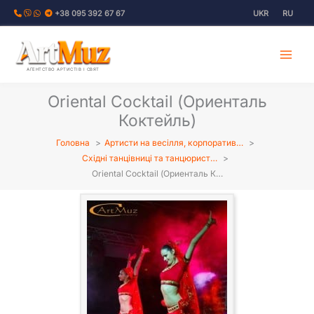
Перейти
+38 095 392 67 67
UKR
RU
до
вмісту
АГЕНТСТВО АРТИСТІВ І СВЯТ
Oriental Cocktail (Ориенталь
Коктейль)
Головна
Артисти на весілля, корпоратив…
Східні танцівниці та танцюрист…
Oriental Cocktail (Ориенталь К…