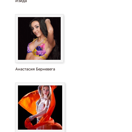
Изида
Анастасия Берневега