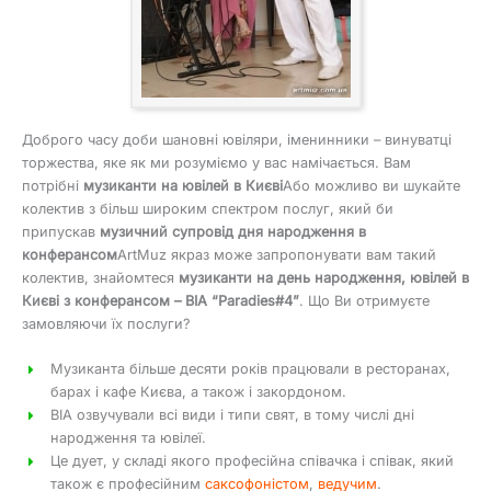
Доброго часу доби шановні ювіляри, іменинники – винуватці
торжества, яке як ми розуміємо у вас намічається. Вам
потрібні
музиканти на ювілей в Києві
Або можливо ви шукайте
колектив з більш широким спектром послуг, який би
припускав
музичний супровід дня народження в
конферансом
ArtMuz якраз може запропонувати вам такий
колектив, знайомтеся
музиканти на день народження, ювілей в
Києві з конферансом – ВІА “Paradies#4”
. Що Ви отримуєте
замовляючи їх послуги?
Музиканта більше десяти років працювали в ресторанах,
барах і кафе Києва, а також і закордоном.
ВІА озвучували всі види і типи свят, в тому числі дні
народження та ювілеї.
Це дует, у складі якого професійна співачка і співак, який
також є професійним
саксофоністом
,
ведучим
.