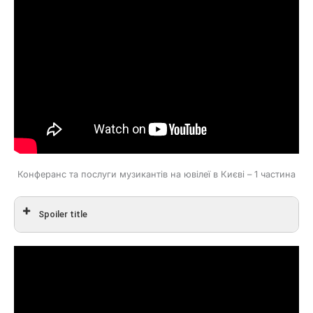
Конферанс та послуги музикантів на ювілеї в Києві – 1 частина
Spoiler title
Looking for the summer
Perhaps, Perhaps, Perhaps
Soul Bossa Nova