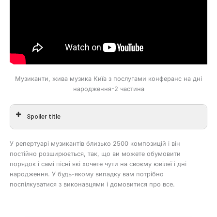
Don’t Speak
The House Of The Rising Sun
Музиканти, жива музика Київ з послугами конферанс на дні
народження-2 частина
Spoiler title
Червона шапочка
У репертуарі музикантів близько 2500 композицій і він
Caravan
постійно розширюється, так, що ви можете обумовити
порядок і самі пісні які хочете чути на своєму ювілеї і дні
Знову курю
народження. У будь-якому випадку вам потрібно
поспілкуватися з виконавцями і домовитися про все.
Добраніч господа
Я тобі не вірю