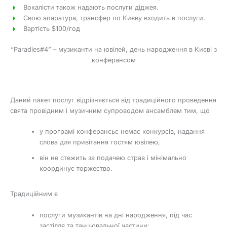
Вокалісти також надають послуги діджея.
Свою апаратура, трансфер по Києву входить в послуги.
Вартість $100/год
“Paradies#4” – музиканти на ювілей, день народження в Києві з
конферансом
Даний пакет послуг відрізняється від традиційного проведення
свята провідним і музичним супроводом ансамблем тим, що
у програмі конферансьє немає конкурсів, надання
слова для привітання гостям ювілею,
він не стежить за подачею страв і мінімально
координує торжество.
Традиційним є
послуги музикантів на дні народження, під час
застілля та танцювальної частини;