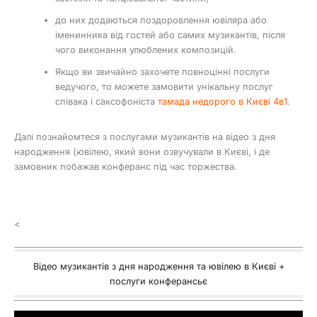
до них додаються поздоровлення ювіляра або
іменинника від гостей або самих музикантів, після
чого виконання улюблених композицій.
Якщо ви звичайно захочете повноцінні послуги
ведучого, то можете замовити унікальну послуг
співака і саксофоніста
тамада недорого в Києві 4в1
.
Далі познайомтеся з послугами музикантів на відео з дня
народження (ювілею, який вони озвучували в Києві, і де
замовник побажав конферанс під час торжества.
<
Відео музикантів з дня народження та ювілею в Києві +
послуги конферансьє