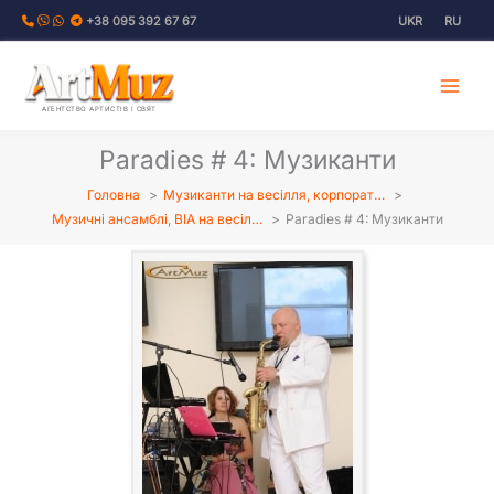
Перейти
+38 095 392 67 67
UKR
RU
до
вмісту
АГЕНТСТВО АРТИСТІВ І СВЯТ
Paradies # 4: Музиканти
Головна
Музиканти на весілля, корпорат…
Музичні ансамблі, ВІА на весіл…
Paradies # 4: Музиканти