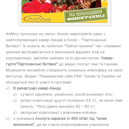
ArtMuz пропонує на свята і бізнес-меропріятія один з
найпопулярніших кавер-бендів в Києві – “Партизанські
Витівки”. Їх знають як любителі “Пабної музики” так і справжні
цінителі екстравагантного виконання відомих хітів на
корпоративах, весіллях ювілеях та ін.урочистостях.
Кавер-
гурти”Партизанські Витівки”
до ваших послуг пані та панове.
Музиканти ансамблю створюють унікальну атмосферу на своїх
виступах. Жоден “Поважаючий себе ПАБ” Києва та України не
обходиться без їх участі в програмі.
В репертуарі кавер-бенду
:
сучасні зарубіжні, українські, російськомовні хіти;
ретро-композиції другої половини ХХ ст., як вони самі
кажуть: “Пісні давно минулих 60 – 90-х”;
авторські композиції з власними кліпами.
э унікальна
послуга караоке (з 400 хітів) під “живе
виконання”
, де ви стаєте повноправним учасником