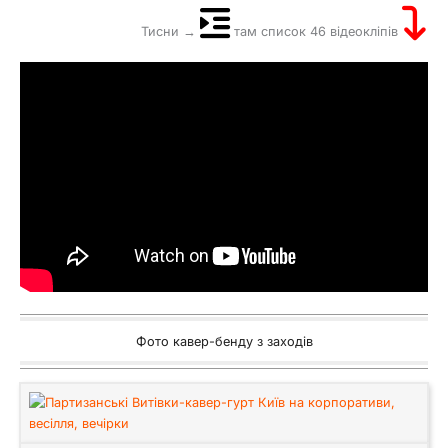
Тисни →
там список 46 відеокліпів
Фото кавер-бенду з заходів