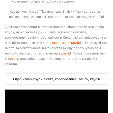
колективу і співаєте під їх музикування.
Кавер-гурт Києва “Партизанські Витівки” на корпоративи,
весілля, вечірки, ювілеї, дні народження, заходи по Україні
Далі представлений матеріал повною мірою презентує кавер-
групу, як колектив гідний Вашої яскравого весілля,
корпоративу, вечірки або ювілею в Києві, які організовувати ви
звичайно довірите нам (див.
організація подій
). Для розуміння
якості та ментальності виконавства бенду пропонуємо вам
познайомитися з їх творчістю на
відео
. Також познайомтеся
з
фото
ансамблю, відзняті в момент виступів на різних
заходах.
Відео кавер-групи з свят, корпоративів, весіль, клубів