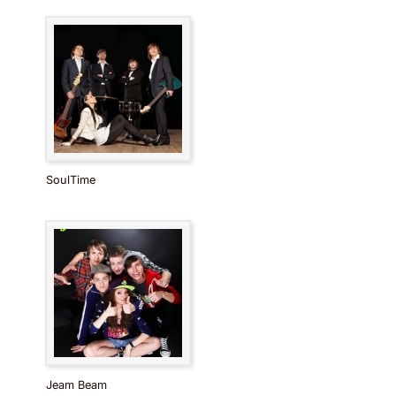
SoulTime
Jeam Beam