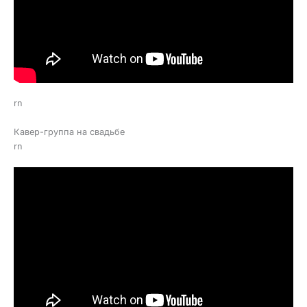
rn
Кавер-группа на свадьбе
rn