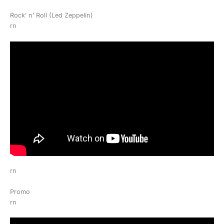
Rock’ n’ Roll (Led Zeppelin)
rn
rn
Promo
rn