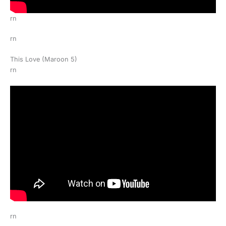
rn
rn
This Love (Maroon 5)
rn
rn