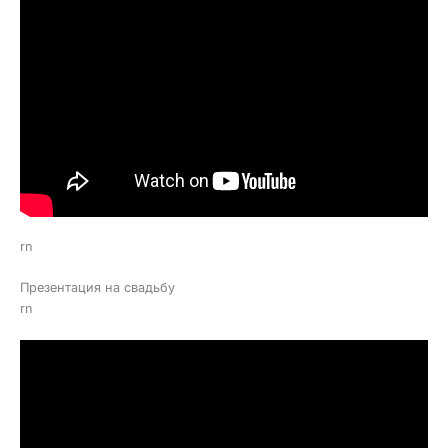
rn
Презентация на свадьбу
rn