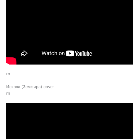
rn
Искала (Земфира) cover
rn