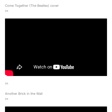
Come Together (The Beatles) cover
rn
rn
Another Brick in the Wall
rn