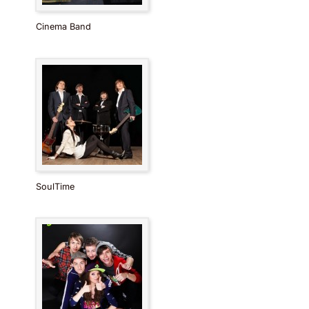
Cinema Band
SoulTime