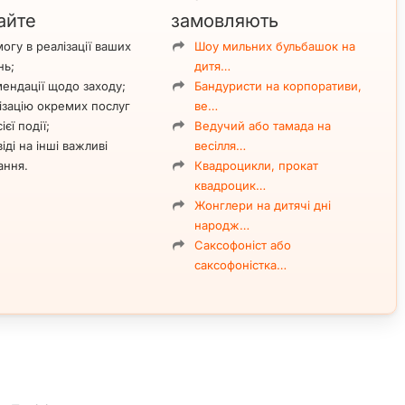
айте
замовляють
огу в реалізації ваших
Шоу мильних бульбашок на
нь;
дитя…
ендації щодо заходу;
Бандуристи на корпоративи,
ізацію окремих послуг
ве…
ієї події;
Ведучий або тамада на
іді на інші важливі
весілля…
ання.
Квадроцикли, прокат
квадроцик…
Жонглери на дитячі дні
народж…
Саксофоніст або
саксофоністка…