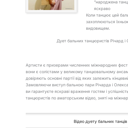
“народжена танцю
яскраво
Коли танцює цей баль
захоплюються їхньо
видовищем.
Дует бальних танцюристів Річард і 
Артисти є призерами численних міжнародних фестив
вони є солістами у великому танцювальному ансамб
довіряють основні партії від яких залежить кінцеви
Замовляючи виступ бальною пари Річарда і Олексан
ви гарантуєте яскраві враження гостям і успішніст
танцюристів по аматорським відео, зняті на міжнар
Відео дуету бальних танців