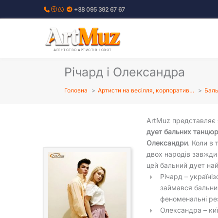
Перейти
+38 095 392 67 67
до
вмісту
АГЕНТСТВО АРТИСТІВ І СВЯТ
Річард і Олександра
Головна
Артисти на весілля, корпоратив…
Баль
ArtMuz представляє
дует бальних танцюри
Олександри
. Коли в
двох народів завжди 
цей бальний дует на
Річард – україні
займався бальни
феноменальні рез
Олександра – киї