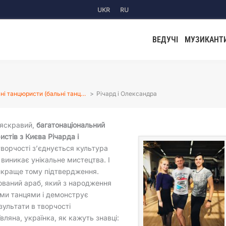
UKR
RU
ВЕДУЧІ
МУЗИКАНТ
ні танцюристи (бальні танц…
Річард і Олександра
 яскравий,
багатонаціональний
стів з Києва Річарда і
 творчості з’єднується культура
виникає унікальне мистецтва. І
йкраще тому підтвердження.
зований араб, який з народження
ми танцями і демонструє
ультати в творчості
вляна, українка, як кажуть знавці: