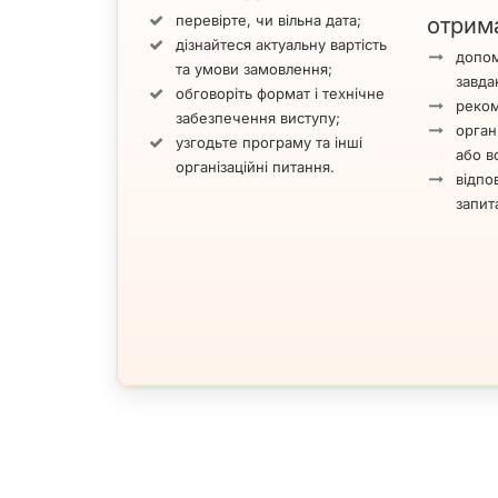
перевірте, чи вільна дата;
отрим
дізнайтеся актуальну вартість
допом
та умови замовлення;
завда
обговоріть формат і технічне
реком
забезпечення виступу;
орган
узгодьте програму та інші
або вс
організаційні питання.
відпов
запит