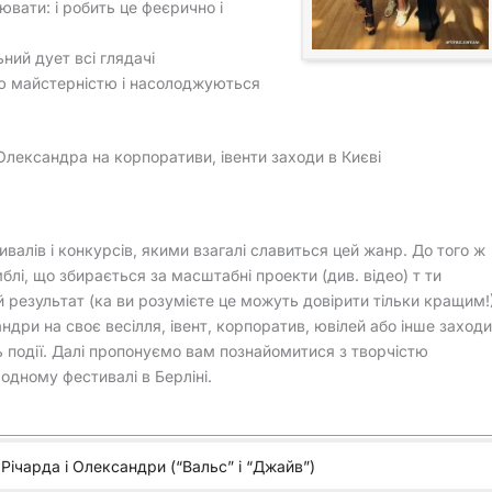
вати: і робить це феєрично і
ний дует всі глядачі
ю майстерністю і насолоджуються
Олександра на корпоративи, івенти заходи в Києві
алів і конкурсів, якими взагалі славиться цей жанр. До того ж
лі, що збирається за масштабні проекти (див. відео) т ти
й результат (ка ви розумієте це можуть довірити тільки кращим!
дри на своє весілля, івент, корпоратив, ювілей або інше заходи
ь події. Далі пропонуємо вам познайомитися з творчістю
одному фестивалі в Берліні.
 Річарда і Олександри (“Вальс” і “Джайв”)