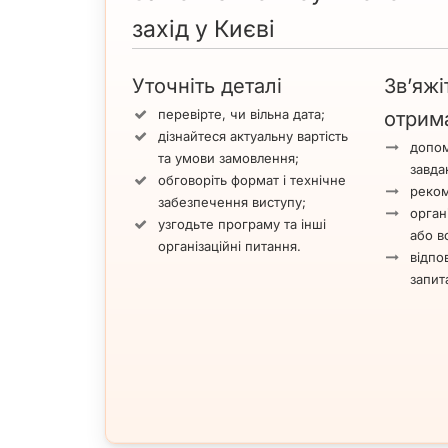
захід у Києві
Уточніть деталі
Зв’яжі
перевірте, чи вільна дата;
отрим
дізнайтеся актуальну вартість
допом
та умови замовлення;
завда
обговоріть формат і технічне
реком
забезпечення виступу;
орган
узгодьте програму та інші
або вс
організаційні питання.
відпов
запит