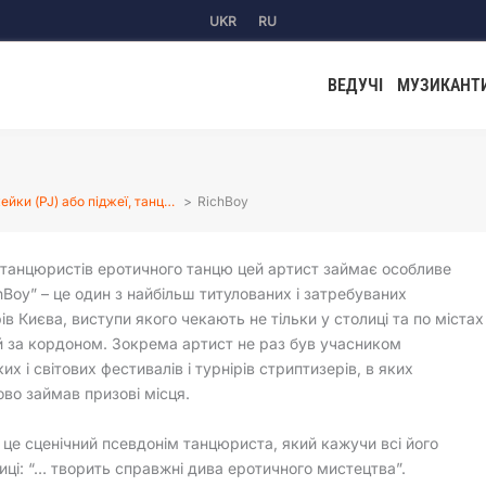
UKR
RU
ВЕДУЧІ
МУЗИКАНТ
ейки (PJ) або піджеї, танц…
RichBoy
 танцюристів еротичного танцю цей артист займає особливе
chBoy” – це один з найбільш титулованих і затребуваних
ів Києва, виступи якого чекають не тільки у столиці та по містах
 й за кордоном. Зокрема артист не раз був учасником
х і світових фестивалів і турнірів стриптизерів, в яких
во займав призові місця.
– це сценічний псевдонім танцюриста, який кажучи всі його
ці: “… творить справжні дива еротичного мистецтва”.