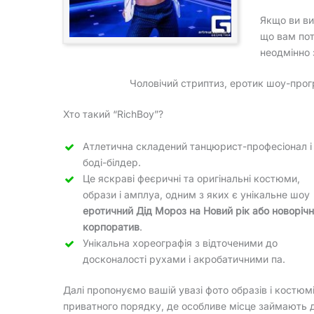
Якщо ви ви
що вам пот
неодмінно 
Чоловічий стриптиз, еротик шоу-програ
Хто такий “RichBoy”?
Атлетична складений танцюрист-професіонал і
боді-білдер.
Це яскраві феєричні та оригінальні костюми,
образи і амплуа, одним з яких є унікальне шоу
еротичний Дід Мороз на Новий рік або новоріч
корпоратив
.
Унікальна хореографія з відточеними до
досконалості рухами і акробатичними па.
Далі пропонуємо вашій увазі фото образів і костюм
приватного порядку, де особливе місце займають дів