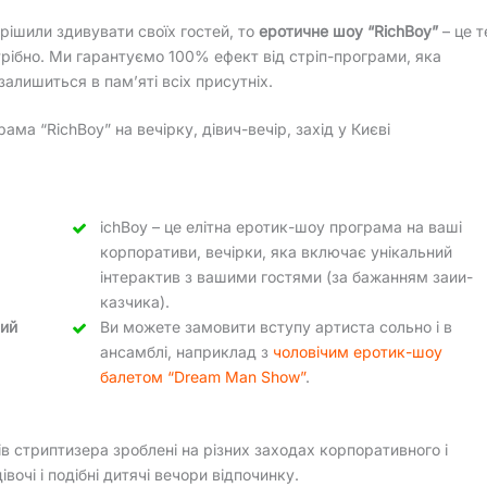
рішили здивувати своїх гостей, то
еротичне шоу “RichBoy”
– це т
рібно. Ми гарантуємо 100% ефект від стріп-програми, яка
залишиться в пам’яті всіх присутніх.
ма “RichBoy” на вечірку, дівич-вечір, захід у Києві
ichBoy – це елітна еротик-шоу програма на ваші
корпоративи, вечірки, яка включає унікальний
інтерактив з вашими гостями (за бажанням заии-
казчика).
ний
Ви можете замовити вступу артиста сольно і в
ансамблі, наприклад з
чоловічим еротик-шоу
балетом “Dream Man Show”
.
ів стриптизера зроблені на різних заходах корпоративного і
очі і подібні дитячі вечори відпочинку.