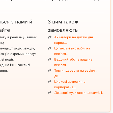
ться з нами й
З цим також
айте
замовляють
огу в реалізації ваших
Аніматори на дитячі дні
нь;
народ…
ендації щодо заходу;
Циганські ансамблі на
ізацію окремих послуг
весілля…
ієї події;
Ведучий або тамада на
іді на інші важливі
весілля…
ання.
Торти, десерти на весілля,
ди…
Циркові артисти на
корпоратив…
Джазові музиканти, ансамблі,
…