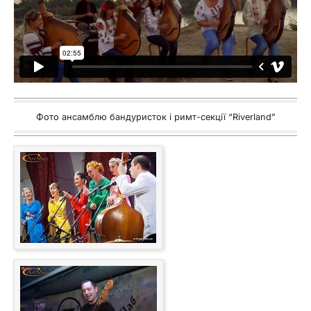
Фото ансамблю бандуристок і римт-секції “Riverland”