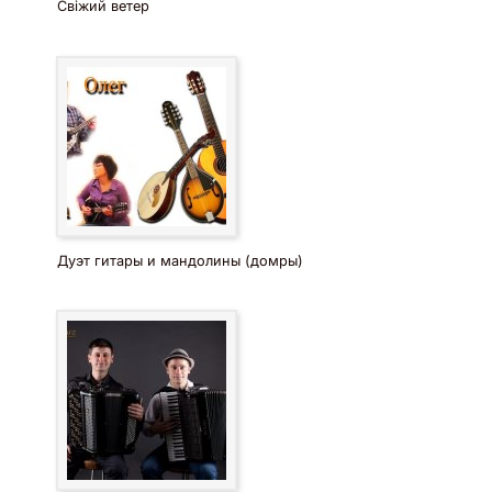
Свіжий ветер
Дуэт гитары и мандолины (домры)