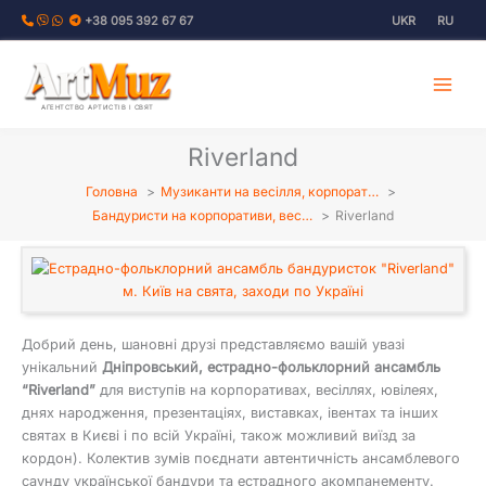
Перейти
+38 095 392 67 67
UKR
RU
до
вмісту
АГЕНТСТВО АРТИСТІВ І СВЯТ
Riverland
Головна
Музиканти на весілля, корпорат…
Бандуристи на корпоративи, вес…
Riverland
Добрий день, шановні друзі представляємо вашій увазі
унікальний
Дніпровський, естрадно-фольклорний ансамбль
“Riverland”
для виступів на корпоративах, весіллях, ювілеях,
днях народження, презентаціях, виставках, івентах та інших
святах в Києві і по всій Україні, також можливий виїзд за
кордон). Колектив зумів поєднати автентичність ансамблевого
саунду української бандури та естрадного акомпанементу.