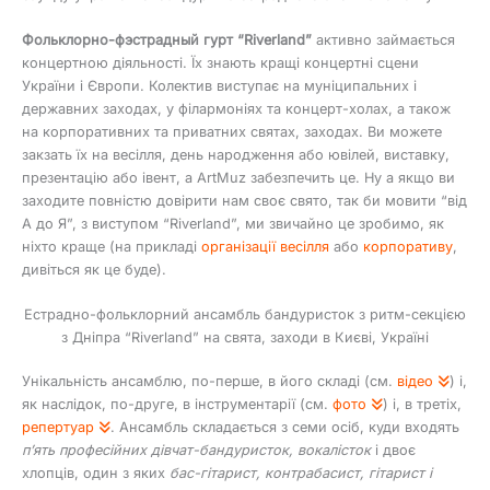
Фольклорно-фэстрадный гурт “Riverland”
активно займається
концертною діяльності. Їх знають кращі концертні сцени
України і Європи. Колектив виступає на муніципальних і
державних заходах, у філармоніях та концерт-холах, а також
на корпоративних та приватних святах, заходах. Ви можете
закзать їх на весілля, день народження або ювілей, виставку,
презентацію або івент, а ArtMuz забезпечить це. Ну а якщо ви
заходите повністю довірити нам своє свято, так би мовити “від
А до Я”, з виступом “Riverland”, ми звичайно це зробимо, як
ніхто краще (на прикладі
організації весілля
або
корпоративу
,
дивіться як це буде).
Естрадно-фольклорний ансамбль бандуристок з ритм-секцією
з Дніпра “Riverland” на свята, заходи в Києві, Україні
Унікальність ансамблю, по-перше, в його складі (см.
відео
) і,
як наслідок, по-друге, в інструментарії (см.
фото
) і, в третіх,
репертуар
. Ансамбль складається з семи осіб, куди входять
п’ять професійних дівчат-бандуристок, вокалісток
і двоє
хлопців, один з яких
бас-гітарист, контрабасист, гітарист і