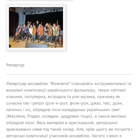
Репертур
Репертуар ансамблю “Riverland”
становлять інструментальні та
вокальні композиції українського фольклору, твори світової
класики, популярна, естрадна та рок музика, причому як
сучасна так і ретро (рок-н-рол, фолк-рок, джаз, твіс, дсик,
латинос і ін), обрядові пісні каледарных українських свят
(Масляна, Різдво, колядки, щедрівки тощо), а також весільні
обрядові пісні. Весь матеріал в оригінальній, авторської
аранжуванні саме під такий склад. Але, крім цього ви почуєте і
авторські композиції учасників ансамблю, багато з яких є