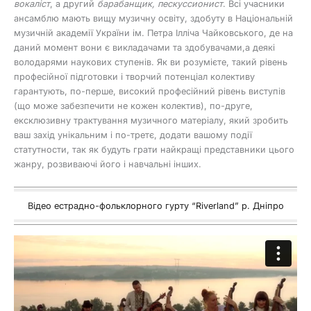
вокаліст
, а другий
барабанщик, пескуссионист
. Всі учасники
ансамблю мають вищу музичну освіту, здобуту в Національній
музичній академії України ім. Петра Ілліча Чайковського, де на
даний момент вони є викладачами та здобувачами,а деякі
володарями наукових ступенів. Як ви розумієте, такий рівень
професійної підготовки і творчий потенціал колективу
гарантують, по-перше, високий професійний рівень виступів
(що може забезпечити не кожен колектив), по-друге,
ексклюзивну трактування музичного матеріалу, який зробить
ваш захід унікальним і по-третє, додати вашому події
статутности, так як будуть грати найкращі представники цього
жанру, розвиваючі його і навчальні інших.
Відео естрадно-фольклорного гурту “Riverland” р. Дніпро