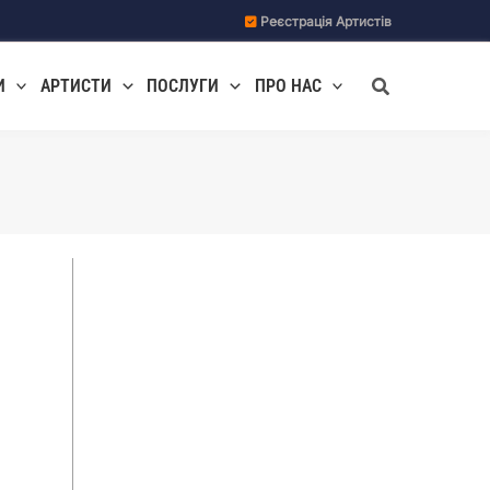
Реєстрація Артистів
Пошук
И
АРТИСТИ
ПОСЛУГИ
ПРО НАС
о
и