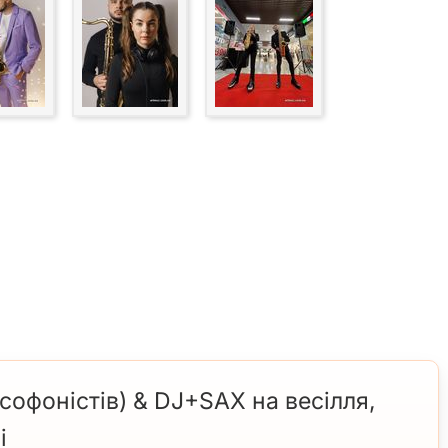
офоністів) & DJ+SAX на весілля,
і