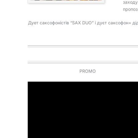
заходу
пропоз
Дует саксофоністів “SAX DUO” і дуєт саксофон+ дід
PROMO