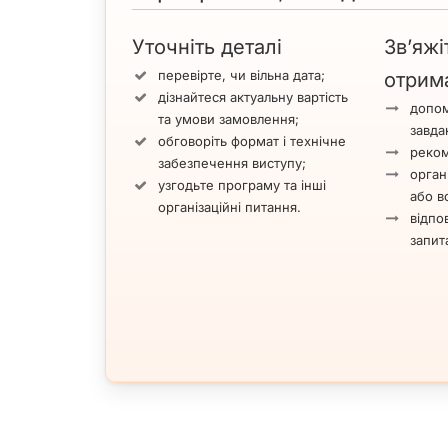
Уточніть деталі
Зв’яжі
перевірте, чи вільна дата;
отрим
дізнайтеся актуальну вартість
допом
та умови замовлення;
завда
обговоріть формат і технічне
реком
забезпечення виступу;
орган
узгодьте програму та інші
або вс
організаційні питання.
відпов
запит