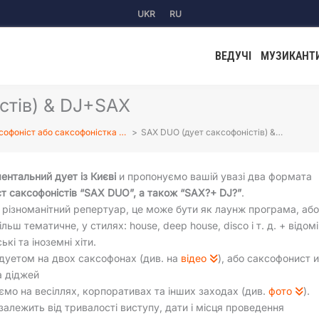
UKR
RU
ВЕДУЧІ
МУЗИКАНТ
стів) & DJ+SAX
софоніст або саксофоністка …
SAX DUO (дует саксофоністів) &…
ентальний дует із Києві
и пропонуємо вашій увазі два формата
т саксофоністів “SAX DUO”, а також “SAX?+ DJ?”
.
різноманітний репертуар, це може бути як лаунж програма, аб
льш тематичне, у стилях: house, deep house, disco і т. д. + відомі
ькі та іноземні хіти.
дуетом на двох саксофонах (див. на
відео
), або саксофонист 
а діджей
мо на весіллях, корпоративах та інших заходах (див.
фото
).
залежить від тривалості виступу, дати і місця проведення