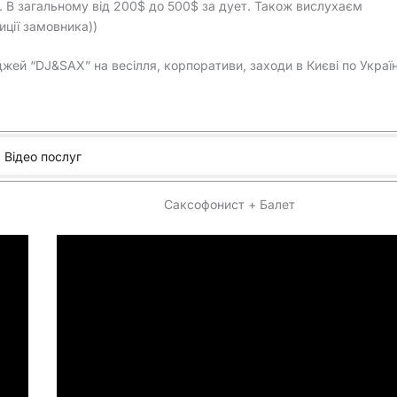
. В загальному від 200$ до 500$ за дует. Також вислухаєм
иції замовника))
жей “DJ&SAX” на весілля, корпоративи, заходи в Києві по Україн
Відео послуг
Саксофонист + Балет