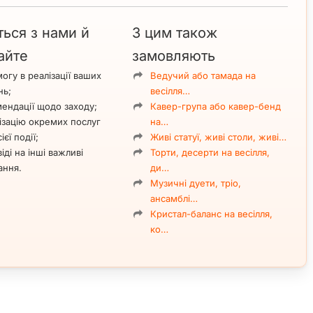
ться з нами й
З цим також
айте
замовляють
огу в реалізації ваших
Ведучий або тамада на
нь;
весілля…
ендації щодо заходу;
Кавер-група або кавер-бенд
ізацію окремих послуг
на…
ієї події;
Живі статуї, живі столи, живі…
іді на інші важливі
Торти, десерти на весілля,
ання.
ди…
Музичні дуети, тріо,
ансамблі…
Кристал-баланс на весілля,
ко…