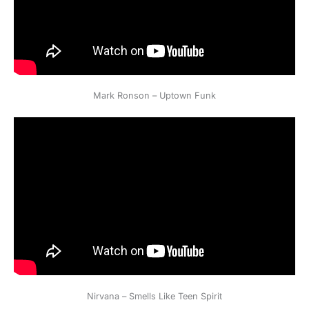
Mark Ronson – Uptown Funk
Nirvana – Smells Like Teen Spirit