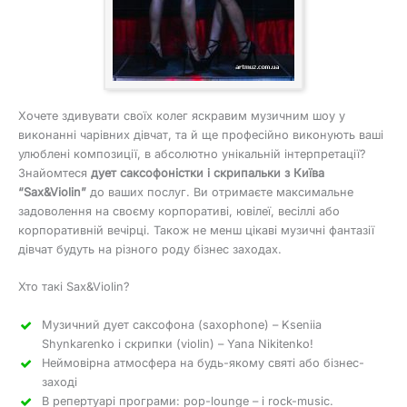
Хочете здивувати своїх колег яскравим музичним шоу у
виконанні чарівних дівчат, та й ще професійно виконують ваші
улюблені композиції, в абсолютно унікальній інтерпретації?
Знайомтеся
дует саксофоністки і скрипальки з Київа
“Sax&Violin”
до ваших послуг. Ви отримаєте максимальне
задоволення на своєму корпоративі, ювілеї, весіллі або
корпоративній вечірці. Також не менш цікаві музичні фантазії
дівчат будуть на різного роду бізнес заходах.
Хто такі Sax&Violin?
Музичний дует саксофона (saxophone) – Kseniia
Shynkarenko і скрипки (violin) – Yana Nikitenko!
Неймовірна атмосфера на будь-якому святі або бізнес-
заході
В репертуарі програми: pop-lounge – і rock-music.