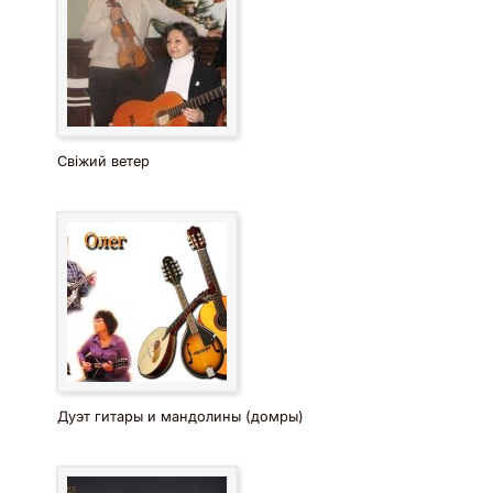
Свіжий ветер
Дуэт гитары и мандолины (домры)