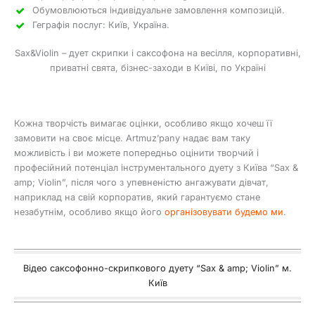
Обумовлюються індивідуальне замовлення композицій.
Геграфія послуг: Київ, Україна.
Sax&Violin – дует скрипки і саксофона на весілля, корпоративні,
приватні свята, бізнес-заходи в Київі, по Україні
Кожна творчість вимагає оцінки, особливо якщо хочеш її
замовити на своє місце. Artmuz’pany надає вам таку
можливість і ви можете попередньо оцінити творчий і
професійний потенціал інструментального дуету з Київа “Sax &
amp; Violin”, після чого з упевненістю ангажувати дівчат,
наприклад на свій корпоратив, який гарантуємо стане
незабутнім, особливо якщо його
організовувати будемо ми
.
Відео саксофонно-скрипкового дуету “Sax & amp; Violin” м.
Київ