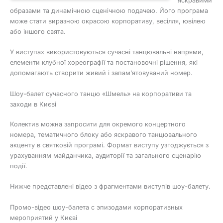
яскравими
образами та динамічною сценічною подачею. Його програма
може стати виразною окрасою корпоративу, весілля, ювілею
або іншого свята.
У виступах використовуються сучасні танцювальні напрями,
елементи клубної хореографії та постановочні рішення, які
допомагають створити живий і запам’ятовуваний номер.
Шоу-балет сучасного танцю «Шмель» на корпоративи та
заходи в Києві
Колектив можна запросити для окремого концертного
номера, тематичного блоку або яскравого танцювального
акценту в святковій програмі. Формат виступу узгоджується з
урахуванням майданчика, аудиторії та загального сценарію
події.
Нижче представлені відео з фрагментами виступів шоу-балету.
Промо-відео шоу-балета с эпизодами корпоративных
мероприятий у Києві