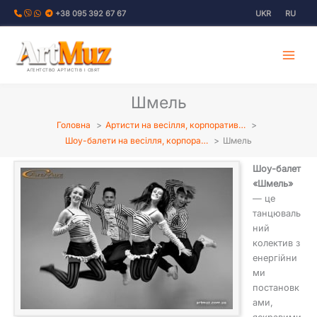
Перейти
+38 095 392 67 67
UKR
RU
до
вмісту
АГЕНТСТВО АРТИСТІВ І СВЯТ
Шмель
Головна
Артисти на весілля, корпоратив…
Шоу-балети на весілля, корпора…
Шмель
Шоу-балет
«Шмель»
— це
танцюваль
ний
колектив з
енергійни
ми
постановк
ами,