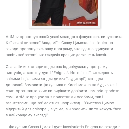
ArtMuz пропонує вашій увазі молодого фокусника, випускника
Київської циркової Академії – Славу Цимоха. Ілюзіоніст на
заходи пропонує яскраву програму, яка здатна здивувати
навіть найзавзятіших глядачів кращих досягнень ілюзії.
Слава Цимох створить для вас індивідуальну програму
виступів, а також у дуеті “Enigma”. Його ілюзії виглядають
зрілими і цікавими як для дитячої аудиторії, так і для
дорослої. Замовити фокусника в Києві можна на будь-яке зі
свят, організацію яких ви вирішите довірити нам або зробити
самі. ArtMuz працює як з приватними особами, так і
агентствами, що займаються наприклад
. В’ячеслав Цимох
відкритий для співпраці з усіма, він зробить, як то кажуть “все
в найкращому вигляді”.
Фокусник Слава Цімох і дует ілюзіоністів Enigma на заходи в