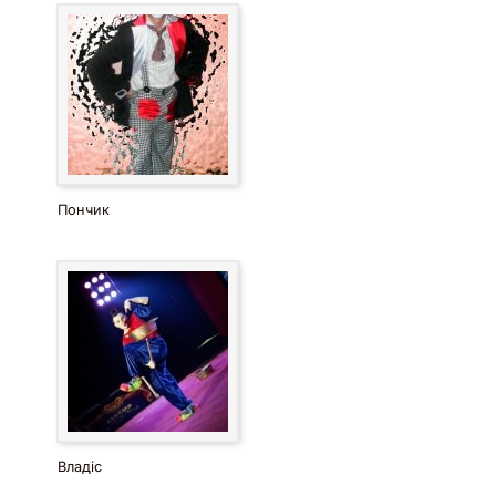
Пончик
Владіс