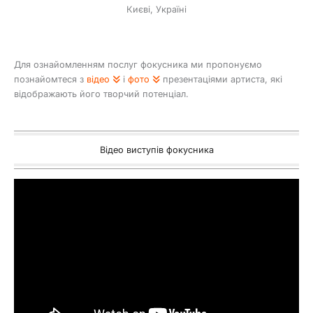
Києві, Україні
Для ознайомленням послуг фокусника ми пропонуємо
познайомтеся з
відео
і
фото
презентаціями артиста, які
відображають його творчий потенціал.
Відео виступів фокусника