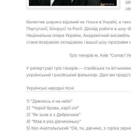
уд
за
Колектив широко відомий не тільки в Україні, а також
Португалії, Білорусі та Росії. Досвід роботи в шоу-б
Національна опера України, Академічний ансамбль п
стане яскравою складовою і вашої шоу-програми на в
Тріо тенорів м. Київ “Солов’ї 
У репертуарі тріо тенорів — італійська та вітчизнян
український і російський фольклор. Далі ми предста
Українські народні пісні
1) “Дивлюсь я на небо”
2) “Чорнії брови, карії очі”
3) “Як ішов я з Дебречина”
4) “Мав я раз дівчиноньку”
5) Кос-Анатольський “Ой, ти, дівчино, з горіха зерн