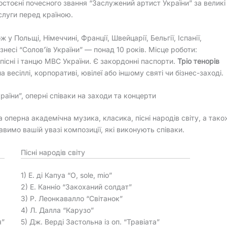
остоєні почесного звання “Заслужений артист України” за великі
слуги перед країною.
 у Польщі, Німеччині, Франції, Швейцарії, Бельгії, Іспанії,
ізнесі “Солов’їв України” — понад 10 років. Місце роботи:
існі і танцю МВС України. Є закордонні паспорти.
Тріо тенорів
есіллі, корпоративі, ювілеї або іншому святі чи бізнес-заході.
України”, оперні співаки на заходи та концерти
а оперна академічна музика, класика, пісні народів світу, а тако
вимо вашій увазі композиції, які виконують співаки.
Пісні народів світу
1) Е. ді Капуа “О, sole, mio”
2) Е. Канніо “Закоханий солдат”
3) Р. Леонкавалло “Світанок”
4) Л. Далла “Карузо”
я”
5) Дж. Верді Застольна із оп. “Травіата”