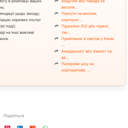
огу в реалізації ваших
Ведучий або тамада на
нь;
весілля…
ендації щодо заходу;
Піаністи на весілля,
ізацію окремих послуг
корпорат…
ієї події;
Піджейки (PJ) або піджеї,
іді на інші важливі
тан…
ання.
Привітання зі святом у Києві
…
Акордеоніст або баяніст на
ве…
Паперове шоу на
корпоративи, …
Поділіться