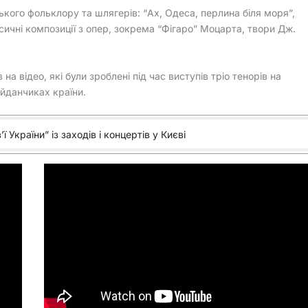
ького фольклору та шлягерів: “Ах, Одеса, перлина біля моря”,
сичні композиції з опер, зокрема “Фігаро” Моцарта, твори Дж.
а відео, які були зроблені під час виступів тріо тенорів на
айданчиках країни.
ї України” із заходів і концертів у Києві