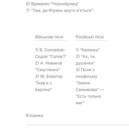
6) Вірменич “Чорнобривці”
7) “Там, де Ятрань круто в’ється”
Військові пісні
Російські пісні
1) В. Соловйов-
1) “Калинка”
Сєдой “Солов’ї”
2) “Ах, ти,
2) А. Новиков
душечка”
“Смуглянка”
3) Пісня з
3) М. Блантер
кінофільму
“Їхав я з
“Земля
Берліна”
Санникова” —
“Есть только
миг”
В’язанка