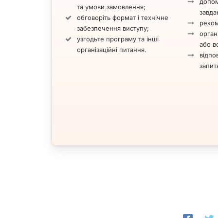
допом
та умови замовлення;
завда
обговоріть формат і технічне
реком
забезпечення виступу;
орган
узгодьте програму та інші
або вс
організаційні питання.
відпов
запит