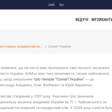
UKR
RU
ВЕДУЧІ
МУЗИКАНТ
рні співаки, академічний во…
Солов’ї України
 впевнені, що не часто вам пропонують свої послуги заслужені
тисти України. ArtMuz має таку можливість і може забезпечити
ш захід унікальним
тріо тенорів “Солов’ї України”
— це
ександр Аніщенко, Олег Філіпенко та Юрій Аврамчук.
лектив створений у 2001 році. Учасники тріо закінчили
ціональну музичну академію України ім. П. І. Чайковського за
еціальністю оперний та концертний спів. У 2009 році солісти бул