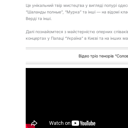
Це унікальний твір мистецтва у вигляді попурі одес
“Шаланды полные”, “Мурка” та інші — на відомі кла
Верді та інші.
Далі познайомтеся з майстерністю оперних співаків н
концертах у Палаці “Україна” в Києві та на інших м
Відео тріо тенорів “Солов’