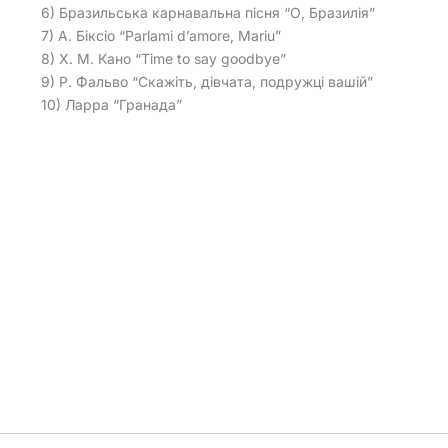
6) Бразильська карнавальна пісня “О, Бразилія”
7) А. Біксіо “Parlami d’amore, Mariu”
8) Х. М. Кано “Time to say goodbye”
9) Р. Фальво “Скажіть, дівчата, подружці вашій”
10) Ларра “Гранада”