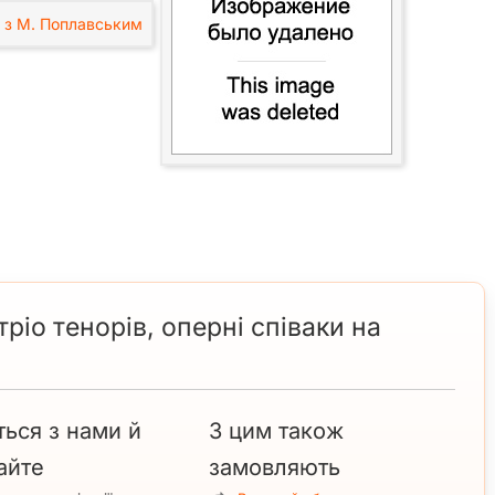
ріо тенорів, оперні співаки на
ться з нами й
З цим також
айте
замовляють