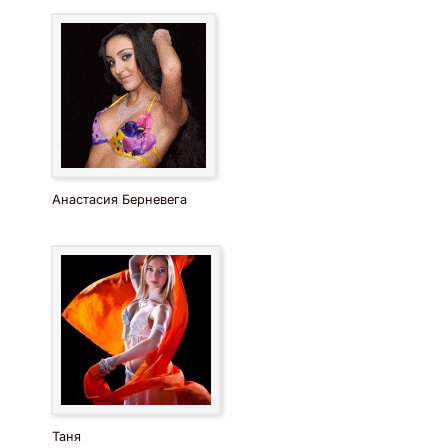
Анастасия Берневега
Таня