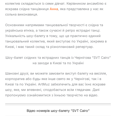
колектив складається із семи дівчат. Керівником ансамблю є
яскрава східна танцівниця
Анна
, яка представлена у нас як
сольна виконавиця.
Основними напрямами танцювальної творчості є східна та
українська етніка, а також сучасні й ретро естрадні танці.
Унікальність шоу-балету в тому, що це практично єдиний
танцювальний колектив, який виступає по Україні, зокрема в
Києві, і має такий склад та різноплановий репертуар.
Шоу-балет східних та естрадних танців із Чернігова “SVT Cairo”
на заходи в Києві та по Україні
Шановні друзі, ви можете замовити виступ балету на весілля,
корпоратив або будь-яке інше свято як у Чернігові, так і в
Києві та по Україні. ArtMuz забезпечить для вас їхнє яскраве
шоу, яке, ми впевнені, сподобається всім глядачам. Далі
пропонуємо ознайомитися з їхньою творчістю на відео.
Відео номерів шоу-балету “SVT Cairo”