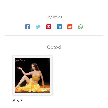
Поділіться
Схожі
Изида