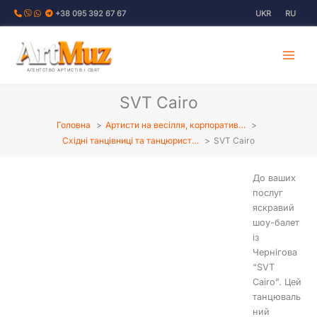
Перейти
+38 095 392 67 67
UKR
RU
до
вмісту
АГЕНТСТВО АРТИСТІВ І СВЯТ
SVT Cairo
Головна
Артисти на весілля, корпоратив…
Східні танцівниці та танцюрист…
SVT Cairo
До ваших
послуг
яскравий
шоу-балет
із
Чернігова
“SVT
Cairo”. Цей
танцюваль
ний