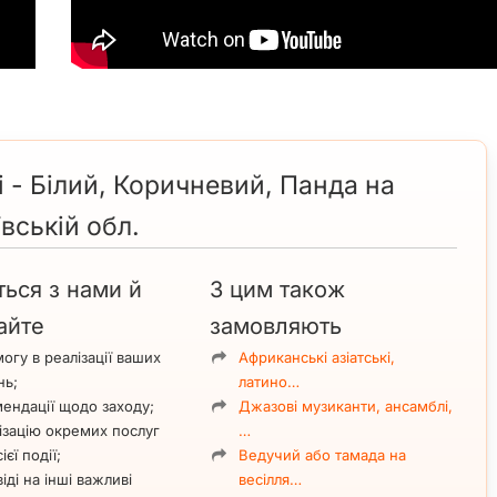
 - Білий, Коричневий, Панда на
ївській обл.
ться з нами й
З цим також
айте
замовляють
огу в реалізації ваших
Африканські азіатські,
нь;
латино…
ендації щодо заходу;
Джазові музиканти, ансамблі,
ізацію окремих послуг
…
ієї події;
Ведучий або тамада на
іді на інші важливі
весілля…