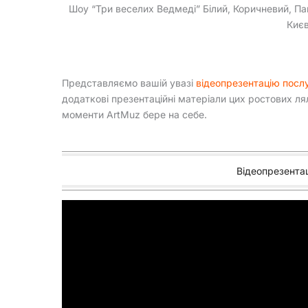
Шоу “Три веселих Ведмеді” Білий, Коричневий, Пан
Києв
Представляємо вашій увазі
відеопрезентацію посл
додаткові презентаційні матеріали цих ростових л
моменти ArtMuz бере на себе.
Відеопрезентац