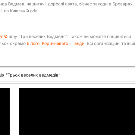
да Ведмеді на дитячі, дорослі свята, бізнес заходи в Броварах,
і, по Київській обл.
уг
шоу “Три веселих Ведмедя”. Також ви можете подивитися
яльок окремо
Білого
,
Коричневого
і
Панди
. Всі організаційні та інші
ія “Трьох веселих ведмедів”