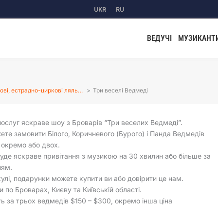
UKR
RU
ВЕДУЧІ
МУЗИКАНТ
ові, естрадно-циркові ляль…
Три веселі Ведмеді
ослуг яскраве шоу з Броварів “Три веселих Ведмеді”.
ете замовити Білого, Коричневого (Бурого) і Панда Ведмедів
 окремо або двох.
буде яскраве привітання з музикою на 30 хвилин або більше за
ням.
 кулі, подарунки можете купити ви або довірити це нам.
и по Броварах, Києву та Київській області.
ть за трьох ведмедів $150 – $300, окремо інша ціна