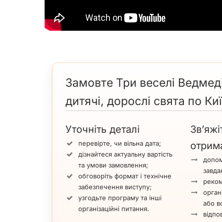
Замовте Три веселі Ведмеді
дитячі, дорослі свята по Ки
Уточніть деталі
Зв’яжі
перевірте, чи вільна дата;
отрим
дізнайтеся актуальну вартість
допом
та умови замовлення;
завда
обговоріть формат і технічне
реком
забезпечення виступу;
орган
узгодьте програму та інші
або вс
організаційні питання.
відпов