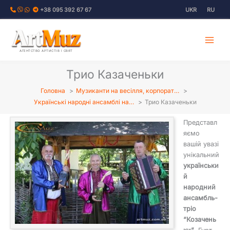
Перейти
+38 095 392 67 67
UKR
RU
до
вмісту
АГЕНТСТВО АРТИСТІВ І СВЯТ
Трио Казаченьки
Головна
Музиканти на весілля, корпорат…
Українські народні ансамблі на…
Трио Казаченьки
Представл
яємо
вашій увазі
унікальний
українськи
й
народний
ансамбль-
тріо
“Козачень