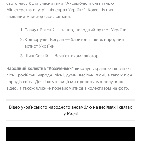
свого часу були учасниками “Ансамблю пісні і танцю
Міністерства внутрішніх справ України”. Кожен із них —
визнаний майстер своєї справи.
Савчук Євгеній — тенор, народний артист України
Криворучко Богдан — баритон і також народний
артист України
Шиш Сергій — баяніст-акомпаніатор.
Народний колектив “Козаченьки”
виконує українські козацькі
пісні, російські народні пісні, думи, весільні пісні, а також пісні
народів світу. Деякі композиції ми пропонуємо почути на
відео, а також ближче познайомитися з колективом на фото.
Відео українського народного ансамблю на весіллях і святах
у Києві