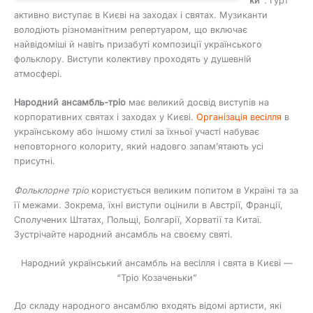
ки”
. Гурт
активно виступає в Києві на заходах і святах. Музиканти
володіють різноманітним репертуаром, що включає
найвідоміші й навіть призабуті композиції українського
фольклору. Виступи колективу проходять у душевній
атмосфері.
Народний ансамбль-тріо
має великий досвід виступів на
корпоративних святах і заходах у Києві.
Організація весілля
в
українському або іншому стилі за їхньої участі набуває
неповторного колориту, який надовго запам’ятають усі
присутні.
Фольклорне тріо
користується великим попитом в Україні та за
її межами. Зокрема, їхні виступи оцінили в Австрії, Франції,
Сполучених Штатах, Польщі, Болгарії, Хорватії та Китаї.
Зустрічайте народний ансамбль на своєму святі.
Народний український ансамбль на весілля і свята в Києві —
“Тріо Козаченьки”
До складу народного ансамблю входять відомі артисти, які