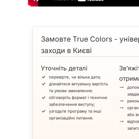
Замовте True Colors - унів
заходи в Києві
Уточніть деталі
Зв’яжі
перевірте, чи вільна дата;
отрим
дізнайтеся актуальну вартість
допом
та умови замовлення;
завда
обговоріть формат і технічне
реком
забезпечення виступу;
орган
узгодьте програму та інші
або вс
організаційні питання.
відпов
запит