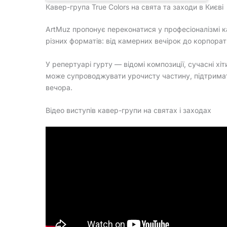
Кавер-група True Colors на свята та заходи в Києві
ArtMuz пропонує переконатися у професіоналізмі ка
різних форматів: від камерних вечірок до корпора
У репертуарі гурту — відомі композиції, сучасні хіти
може супроводжувати урочисту частину, підтрима
вечора.
Відео виступів кавер-групи на святах і заходах