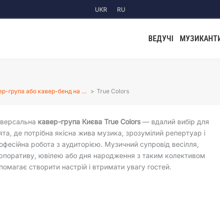
UKR
RU
ВЕДУЧІ
МУЗИКАНТ
ер-група або кавер-бенд на …
True Colors
іверсальна
кавер-група Києва True Colors
— вдалий вибір для
ята, де потрібна якісна жива музика, зрозумілий репертуар і
офесійна робота з аудиторією. Музичний супровід весілля,
рпоративу, ювілею або дня народження з таким колективом
помагає створити настрій і втримати увагу гостей.