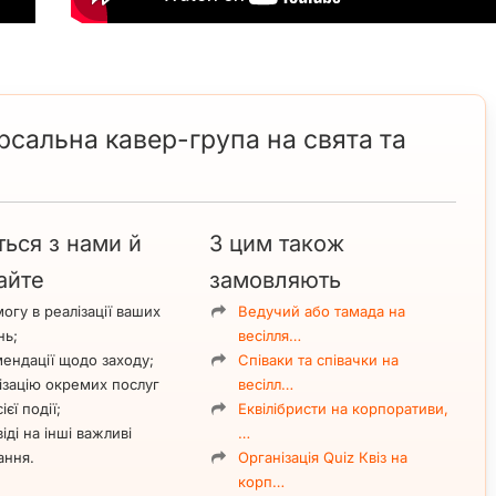
ерсальна кавер-група на свята та
ться з нами й
З цим також
айте
замовляють
огу в реалізації ваших
Ведучий або тамада на
нь;
весілля…
ендації щодо заходу;
Співаки та співачки на
ізацію окремих послуг
весілл…
ієї події;
Еквілібристи на корпоративи,
іді на інші важливі
…
ання.
Організація Quiz Квіз на
корп…