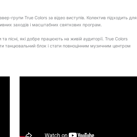
вер-групи True Colors за відео виступів. Колектив підходить для
тивних заходів і масштабних святкових програм.
 та пісні, які добре працюють на живій аудиторії. True Colors
ти танцювальний блок і стати повноцінним музичним центром