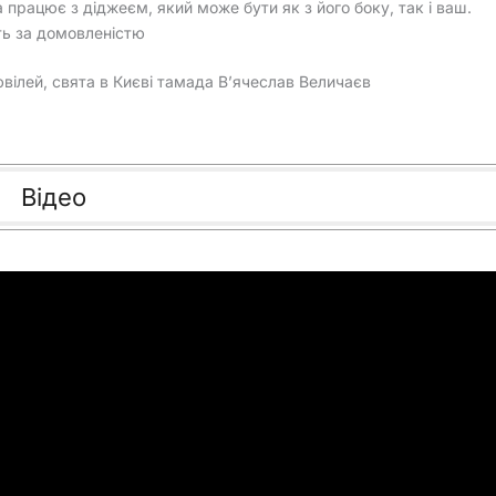
 працює з діджеєм, який може бути як з його боку, так і ваш.
ть за домовленістю
ювілей, свята в Києві тамада В’ячеслав Величаєв
Відео