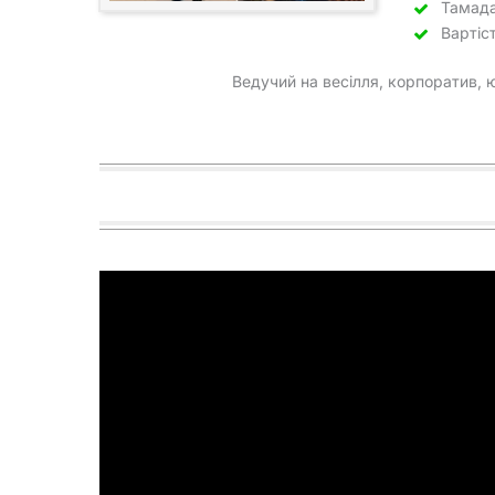
Тамада
Вартіс
Ведучий на весілля, корпоратив, 