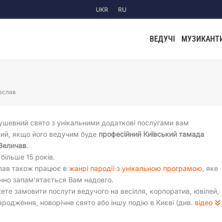
UKR
RU
ВЕДУЧІ
МУЗИКАНТ
еслав
ушевний свято з унікальними додаткові послугами вам
ний, якщо його ведучим буде
професійний Київський тамада
Величав
.
 більше 15 років.
лав також працює в
жанрі пародії з унікальною програмою
, яке
нно запам’ятається Вам надовго.
ете замовити послуги ведучого на весілля, корпоратив, ювілей,
ародження, новорічне свято або іншу подію в Києві (див.
відео