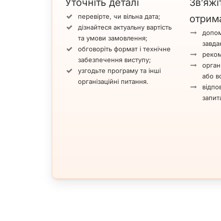
Уточніть деталі
Зв’яжі
перевірте, чи вільна дата;
отрим
дізнайтеся актуальну вартість
допом
та умови замовлення;
завда
обговоріть формат і технічне
реком
забезпечення виступу;
орган
узгодьте програму та інші
або вс
організаційні питання.
відпов
запит