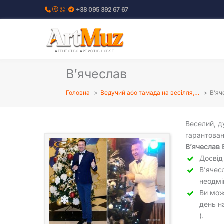
Перейти
+38 095 392 67 67
до
вмісту
АГЕНТСТВО АРТИСТІВ І СВЯТ
В’ячеслав
Головна
Ведучий або тамада на весілля,…
В’яч
Веселий, д
гарантова
В’ячеслав 
Досвід
В’ячес
неодмі
Ви мож
день н
).