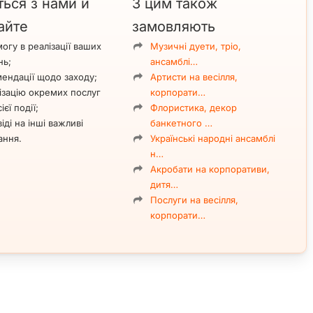
ться з нами й
З цим також
айте
замовляють
огу в реалізації ваших
Музичні дуети, тріо,
нь;
ансамблі…
ендації щодо заходу;
Артисти на весілля,
ізацію окремих послуг
корпорати…
ієї події;
Флористика, декор
іді на інші важливі
банкетного …
ання.
Українські народні ансамблі
н…
Акробати на корпоративи,
дитя…
Послуги на весілля,
корпорати…