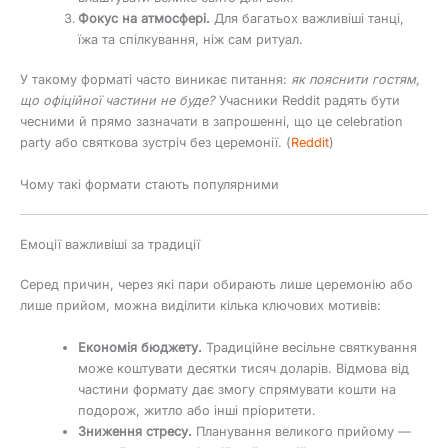
Фокус на атмосфері.
Для багатьох важливіші танці,
їжа та спілкування, ніж сам ритуал.
У такому форматі часто виникає питання:
як пояснити гостям,
що офіційної частини не буде?
Учасники Reddit радять бути
чесними й прямо зазначати в запрошенні, що це celebration
party або святкова зустріч без церемонії. (
Reddit
)
Чому такі формати стають популярними
Емоції важливіші за традиції
Серед причин, через які пари обирають лише церемонію або
лише прийом, можна виділити кілька ключових мотивів:
Економія бюджету.
Традиційне весільне святкування
може коштувати десятки тисяч доларів. Відмова від
частини формату дає змогу спрямувати кошти на
подорож, житло або інші пріоритети.
Зниження стресу.
Планування великого прийому —