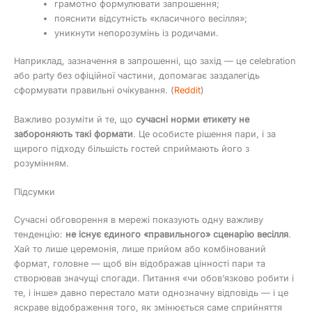
грамотно формулювати запрошення;
пояснити відсутність «класичного весілля»;
уникнути непорозумінь із родичами.
Наприклад, зазначення в запрошенні, що захід — це celebration
або party без офіційної частини, допомагає заздалегідь
сформувати правильні очікування. (
Reddit
)
Важливо розуміти й те, що
сучасні норми етикету не
забороняють такі формати
. Це особисте рішення пари, і за
щирого підходу більшість гостей сприймають його з
розумінням.
Підсумки
Сучасні обговорення в мережі показують одну важливу
тенденцію:
не існує єдиного «правильного» сценарію весілля
.
Хай то лише церемонія, лише прийом або комбінований
формат, головне — щоб він відображав цінності пари та
створював значущі спогади. Питання «чи обов’язково робити і
те, і інше» давно перестало мати однозначну відповідь — і це
яскраве відображення того, як змінюється саме сприйняття