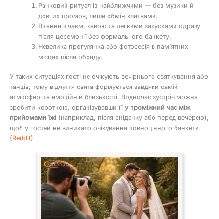
Ранковий ритуал із найближчими — без музики й
довгих промов, лише обмін клятвами.
Вітання з чаєм, кавою та легкими закусками одразу
після церемонії без формального банкету.
Невелика прогулянка або фотосесія в пам’ятних
місцях після обряду.
У таких ситуаціях гості не очікують вечірнього святкування або
танців, тому відчуття свята формується завдяки самій
атмосфері та емоційній близькості. Водночас зустріч можна
зробити короткою, організувавши її
у проміжний час між
прийомами їжі
(наприклад, після сніданку або перед вечерею),
щоб у гостей не виникало очікування повноцінного банкету.
(
Reddit
)