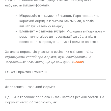
існує і проміжний варіант. Дедалі більшої популярності
набувають
змішані формати
:
Мікровесілля + камерний банкет.
Пара проводить
короткий обряд із кількома близькими, а потім
влаштовує невелику вечірку.
Елопмент + святкова зустріч.
Молодята виїжджають у
романтичне місце для реєстрації шлюбу, а після
повернення запрошують друзів і родичів на свято.
Загальна порада від учасників весільних спільнот:
чітко
інформувати гостей про формат, бути послідовними в
запрошеннях і пам’ятати, що це ваш день
. (
Reddit
)
Етикет і практичні тонкощі
Як пояснити незвичний формат
Одним із головних побоювань залишається реакція гостей. На
форумах часто обговорюють, як: