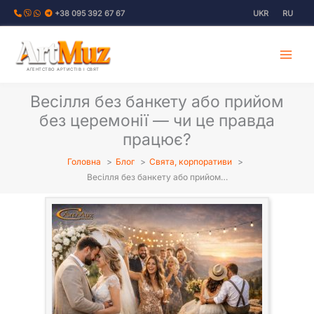
Перейти
+38 095 392 67 67
UKR
RU
до
вмісту
АГЕНТСТВО АРТИСТІВ І СВЯТ
Весілля без банкету або прийом
без церемонії — чи це правда
працює?
Головна
Блог
Свята, корпоративи
Весілля без банкету або прийом…