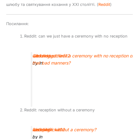
шлюбу та святкування кохання у XXI столітті. (
Reddit
)
Посилання:
Reddit: can we just have a ceremony with no reception
Can we just have a ceremony with no reception or is
u/blondegoblin512
wedding
that bad manners?
by
in
Reddit: reception without a ceremony
Reception without a ceremony?
u/dinkinflicka02
wedding
by
in