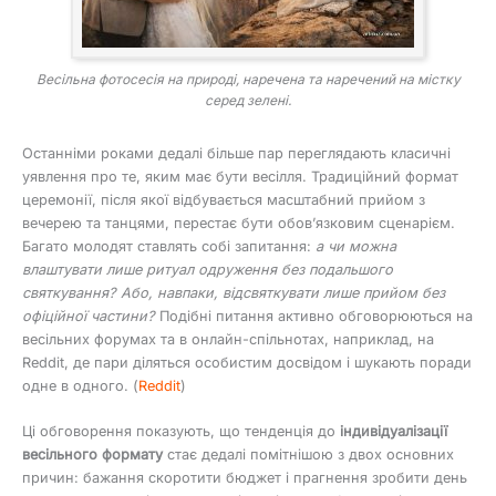
Весільна фотосесія на природі, наречена та наречений на містку
серед зелені.
Останніми роками дедалі більше пар переглядають класичні
уявлення про те, яким має бути весілля. Традиційний формат
церемонії, після якої відбувається масштабний прийом з
вечерею та танцями, перестає бути обов’язковим сценарієм.
Багато молодят ставлять собі запитання:
а чи можна
влаштувати лише ритуал одруження без подальшого
святкування? Або, навпаки, відсвяткувати лише прийом без
офіційної частини?
Подібні питання активно обговорюються на
весільних форумах та в онлайн-спільнотах, наприклад, на
Reddit, де пари діляться особистим досвідом і шукають поради
одне в одного. (
Reddit
)
Ці обговорення показують, що тенденція до
індивідуалізації
весільного формату
стає дедалі помітнішою з двох основних
причин: бажання скоротити бюджет і прагнення зробити день