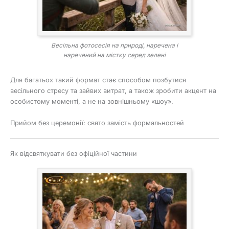
Весільна фотосесія на природі, наречена і
наречений на містку серед зелені
Для багатьох такий формат стає способом позбутися
весільного стресу та зайвих витрат, а також зробити акцент на
особистому моменті, а не на зовнішньому «шоу».
Прийом без церемонії: свято замість формальностей
Як відсвяткувати без офіційної частини