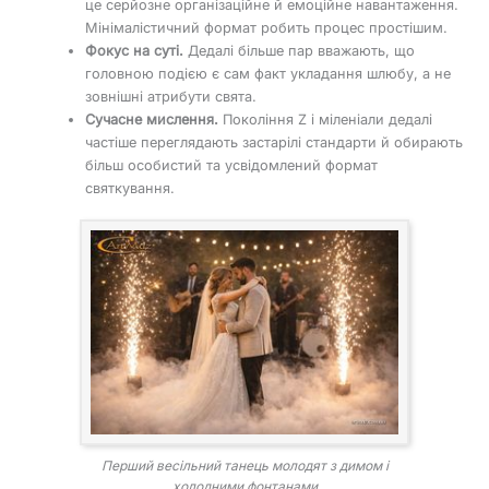
це серйозне організаційне й емоційне навантаження.
Мінімалістичний формат робить процес простішим.
Фокус на суті.
Дедалі більше пар вважають, що
головною подією є сам факт укладання шлюбу, а не
зовнішні атрибути свята.
Сучасне мислення.
Покоління Z і міленіали дедалі
частіше переглядають застарілі стандарти й обирають
більш особистий та усвідомлений формат
святкування.
Перший весільний танець молодят з димом і
холодними фонтанами