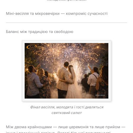
Міні-весілля та мікровечірки — компроміс сучасності
Баланс між традицією та свободою
Фінал весілля, молодята і гості дивляться
святковий салют
Між двома крайнощами — лише церемонія та лише прийом —