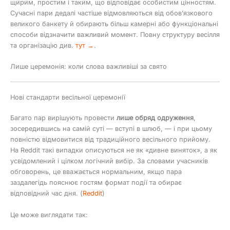
щирим, простим і таким, що відповідає особистим цінностям.
Сучасні пари дедалі частіше відмовляються від обов’язкового
великого банкету й обирають більш камерні або функціональні
способи відзначити важливий момент. Повну структуру весілля
та організацію див.
тут →
.
Лише церемонія: коли слова важливіші за свято
Нові стандарти весільної церемонії
Багато пар вирішують провести
лише обряд одруження
,
зосередившись на самій суті — вступі в шлюб, — і при цьому
повністю відмовитися від традиційного весільного прийому.
На Reddit такі випадки описуються не як «дивне виняток», а як
усвідомлений і цілком логічний вибір. За словами учасників
обговорень, це вважається нормальним, якщо пара
заздалегідь пояснює гостям формат події та обирає
відповідний час дня. (
Reddit
)
Це може виглядати так: