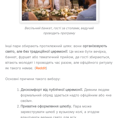
Весільний банкет, гості за столами, ведучий
проводить програму
Інші пари обирають протилежний шлях: вони
організовують
свято, але без традиційної церемонії
. Це може бути вечірка,
банкет, фуршет або тематичний прийом, де гості збираються,
вітають молодят і проводять час разом, але офіційного ритуалу
як такого немає. (
Reddit
)
Основні причини такого вибору:
Дискомфорт від публічної церемонії.
Деяким людям
формальний обряд здається надто офіційним або «не
своїм».
Приватне оформлення шлюбу.
Пара може
зареєструвати шлюб у вузькому колі, а згодом
влаштувати велике свято для всіх.