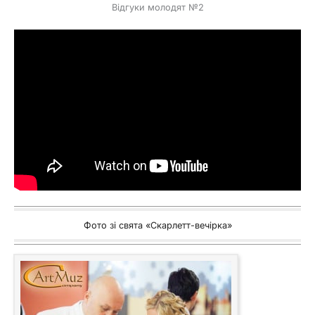
Відгуки молодят №2
Фото зі свята «Скарлетт-вечірка»