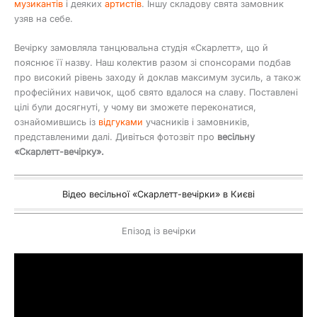
музикантів
і деяких
артистів
. Іншу складову свята замовник
узяв на себе.
Вечірку замовляла танцювальна студія «Скарлетт», що й
пояснює її назву. Наш колектив разом зі спонсорами подбав
про високий рівень заходу й доклав максимум зусиль, а також
професійних навичок, щоб свято вдалося на славу. Поставлені
цілі були досягнуті, у чому ви зможете переконатися,
ознайомившись із
відгуками
учасників і замовників,
представленими далі. Дивіться фотозвіт про
весільну
«Скарлетт-вечірку».
Відео весільної «Скарлетт-вечірки» в Києві
Епізод із вечірки