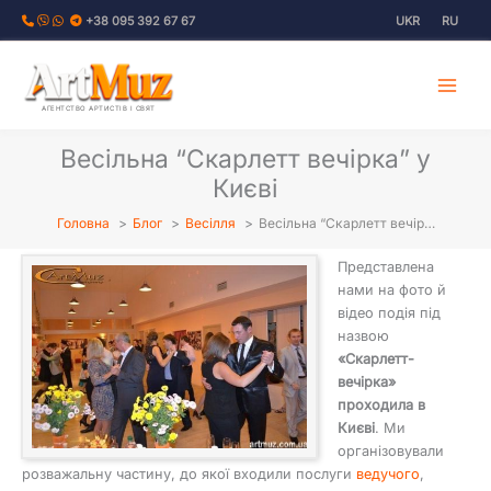
Перейти
+38 095 392 67 67
UKR
RU
до
вмісту
АГЕНТСТВО АРТИСТІВ І СВЯТ
Весільна “Скарлетт вечірка” у
Києві
Головна
Блог
Весілля
Весільна “Скарлетт вечір…
Представлена
нами на фото й
відео подія під
назвою
«Скарлетт-
вечірка»
проходила в
Києві
. Ми
організовували
розважальну частину, до якої входили послуги
ведучого
,