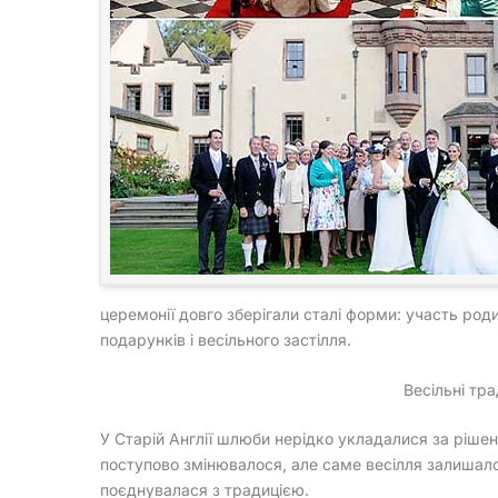
церемонії довго зберігали сталі форми: участь роди
подарунків і весільного застілля.
Весільні тра
У Старій Англії шлюби нерідко укладалися за рішен
поступово змінювалося, але саме весілля залишало
поєднувалася з традицією.