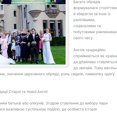
Багато обрядів
формувалися століттям
й зберегли зв’язок із
релігійними,
соціальними та
побутовими уявленням
свого часу.
Англія традиційно
сприймається як країна
де дбайливо ставлятьс
до звичаїв. Тому весільн
ни, значення церковного обряду, роль свідків, символіку одягу,
диції Старої та Нової Англії
ням батьків або опікунів. Згодом ставлення до вибору пари
ся важливою суспільною подією, де особиста історія