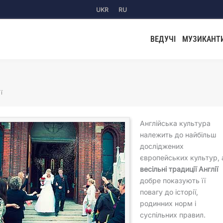
UKR
RU
ВЕДУЧІ
МУЗИКАНТ
ї
Англійська культура
належить до найбільш
досліджених
європейських культур, 
весільні традиції Англії
добре показують її
повагу до історії,
родинних норм і
суспільних правил.