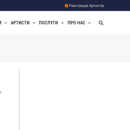
Реєстрація Артистів
Пошук
И
АРТИСТИ
ПОСЛУГИ
ПРО НАС
Ведучі заходів
а
Галерея свят
Джаз
Музиканти та гурти
Свята, корпоративи
Весілля