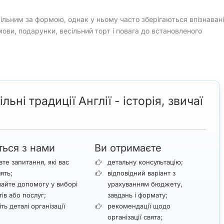
вільним за формою, однак у ньому часто зберігаються впізнавані
ови, подарунки, весільний торт і повага до встановленого
ні традиції Англії - історія, звичаї
ться з нами
Ви отримаєте
вте запитання, які вас
детальну консультацію;
лять;
відповідний варіант з
айте допомогу у виборі
урахуванням бюджету,
тів або послуг;
завдань і формату;
ть деталі організації
рекомендації щодо
;
організації свята;