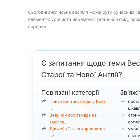
Сьогодні англійське весілля може бути сучасним і 
елементи: урочиста церемонія, родинний обід, пром
порядку.
Є запитання щодо теми Весіль
Старої та Нової Англії?
Пов’язані категорії
Зв’яжі
Привітання зі святом у Києві
поста
…
цікав
Ведучий або тамада на
отрим
весілля…
артис
Діджей (DJ) на корпоратив,
уточні
ве…
свята