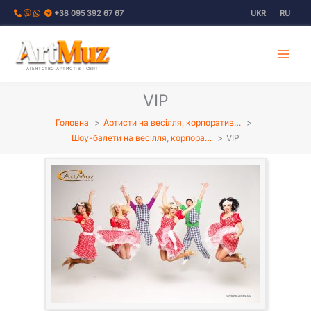
Перейти
+38 095 392 67 67
UKR
RU
до
вмісту
АГЕНТСТВО АРТИСТІВ І СВЯТ
VIP
Головна
Артисти на весілля, корпоратив…
Шоу-балети на весілля, корпора…
VIP