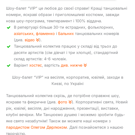
Шоу-балет “VIP” це любов до своєї справи! Кращі танцювальні
номери, яскраві образи і приголомшливі костюми, завжди
нова шоу-програма, темперамент і 100% віддача.
В репертуарі більше 30-ти естрадних, фольклорних,
азіатських, фламенко
і
Бальних
танцювальних номерів
(див.
відео
).
Танцювальний колектив працює у складі від трьох до
десяти артистів (сім дівчат і три хлопця), стандартний
склад артистів: 4-6 чоловік.
Варіант
хостес
, вартість
див. нижче
Шоу-балет “VIP” на весілля, корпоратив, ювілей, заходи в
Києві, по Україні
Танцювальний колектив скрізь, де потрібне справжнє шоу,
яскраве та феєричне (див.
фото
). Корпоративні свята, Новий
рік, ювілеї, весілля, дні народження, презентації, виставки,
клубні вечірки. Ми Танцюємо душею і можемо зробити будь-
яке свято незабутнім! Також ви можете наші номери з
пародистом Олегом Дерлюком
. Далі познайомтеся з нашою
творчістю.