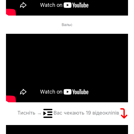
Вальс
Тисніть →
Вас чекають 19 відеокліпів