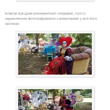
Інтер’єр був дуже різноманітний і яскравий, гості із
задоволенням фотографувалися з аніматорами у всіх його
частинах.