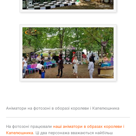
Аніматори на фотозоні в оборазі королеви і Капелюшника
На фотозоні працювали
наші аніматори в образах королеви і
Капелюшника
. Ці два персонажа вважаються найбільш