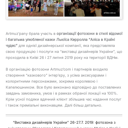
Artmuz’pany брала участь в
організації фотозони в стилі відомої
і багатьма улюбленої казки Льюїса Керролла “Аліса в Країні
чудес”
для однієї дизайнерської компанії, яка представляла
свою продукцію і послуги на “виставці дизайнерів України”, що
проходила в Київі 26 і 27 липня 2019 року на території ВДНм.
В організацію фотозони Artmuz’com і партнерів входило
створення “казкового” інтер’єру, з усіма аксесуарами і
колоритними персонажами, зокрема королевою і
Капелюшником. Все було виконано відповідно до поставлених
завдань замовника, умов і в рамках обраної локації на 100%.
Крім усної подяки вдячний клієнт збільшив час надання послуг
і також преміальні виконавцям. Далі більш детально.
“Виставка дизайнерів України” 26-27.7. 2019: фотозона з