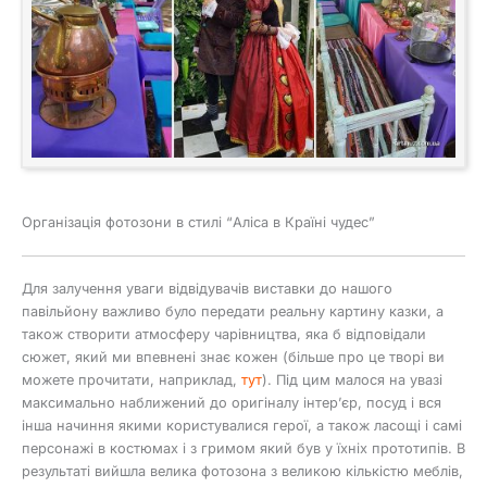
Організація фотозони в стилі “Аліса в Країні чудес”
Для залучення уваги відвідувачів виставки до нашого
павільйону важливо було передати реальну картину казки, а
також створити атмосферу чарівництва, яка б відповідали
сюжет, який ми впевнені знає кожен (більше про це творі ви
можете прочитати, наприклад,
тут
). Під цим малося на увазі
максимально наближений до оригіналу інтер’єр, посуд і вся
інша начиння якими користувалися герої, а також ласощі і самі
персонажі в костюмах і з гримом який був у їхніх прототипів. В
результаті вийшла велика фотозона з великою кількістю меблів,