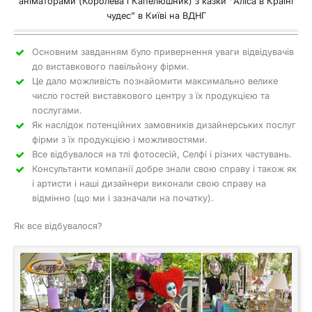
аніматорами (Королева і Капелюшник) з казки “Аліса в Країні
чудес” в Київі на ВДНГ
Основним завданням було привернення уваги відвідувачів
до виставкового павільйону фірми.
Це дало можливість познайомити максимально велике
число гостей виставкового центру з їх продукцією та
послугами.
Як наслідок потенційних замовників дизайнерських послуг
фірми з їх продукцією і можливостями.
Все відбувалося на тлі фотосесій, Селфі і різних частувань.
Консультанти компанії добре знали свою справу і також як
і артисти і наші дизайнери виконали свою справу на
відмінно (що ми і зазначали на початку).
Як все відбувалося?