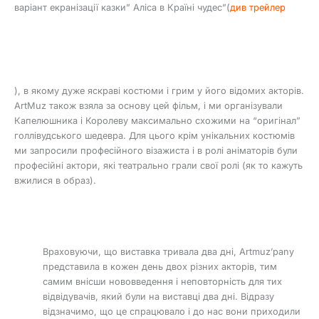
варіант екранізації казки” Аліса в Країні чудес”(
див трейлер
), в якому дуже яскраві костюми і грим у його відомих акторів.
ArtMuz також взяла за основу цей фільм, і ми організували
Капелюшника і Королеву максимально схожими на “оригінал”
голлівудського шедевра. Для цього крім унікальних костюмів
ми запросили професійного візажиста і в ролі аніматорів були
професійні актори, які театрально грали свої ролі (як то кажуть
вжилися в образ).
Враховуючи, що виставка тривала два дні, Artmuz’pany
представила в кожен день двох різних акторів, тим
самим внісши нововведення і неповторність для тих
відвідувачів, який були на виставці два дні. Відразу
відзначимо, що це спрацювало і до нас вони приходили