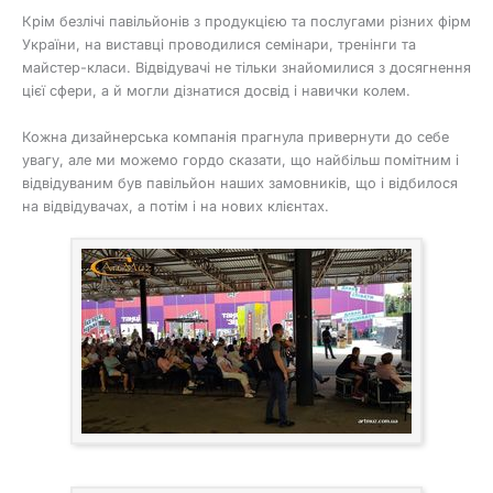
Крім безлічі павільйонів з продукцією та послугами різних фірм
України, на виставці проводилися семінари, тренінги та
майстер-класи. Відвідувачі не тільки знайомилися з досягнення
цієї сфери, а й могли дізнатися досвід і навички колем.
Кожна дизайнерська компанія прагнула привернути до себе
увагу, але ми можемо гордо сказати, що найбільш помітним і
відвідуваним був павільйон наших замовників, що і відбилося
на відвідувачах, а потім і на нових клієнтах.