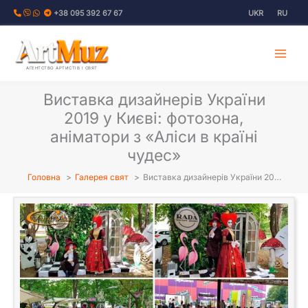
Перейти
+38 095 392 67 67
UKR
RU
до
вмісту
АГЕНТСТВО АРТИСТІВ І СВЯТ
Виставка дизайнерів України
2019 у Києві: фотозона,
аніматори з «Аліси в країні
чудес»
Головна
Галерея свят
Виставка дизайнерів України 20…