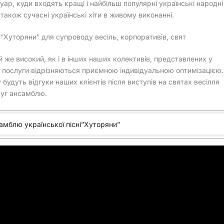
уар, куди входять кращі і найбільш популярні українські народні
а також сучасні українські хіти в живому виконанні.
“Хуторяни” для супроводу весіль, корпоративів, свят
 же високий, як і в інших наших колективів, представлених у
 послуги відрізняються приємною індивідуальною оптимізацією.
удуть відгуки наших клієнтів після виступів на святах весілля
луг ансамблю.
амблю української пісні”Хуторяни”