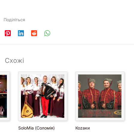
Поділіться
Схожі
SoloMia (Соломія)
Коzaки