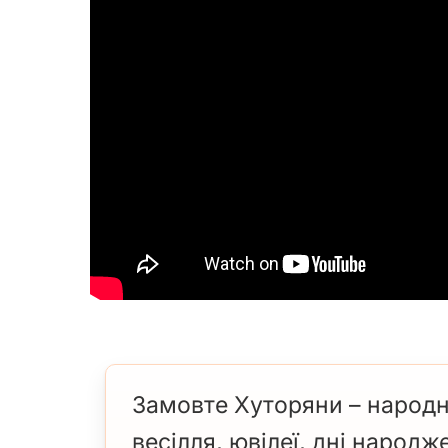
Замовте Хуторяни – народн
весілля, ювілеї, дні народж