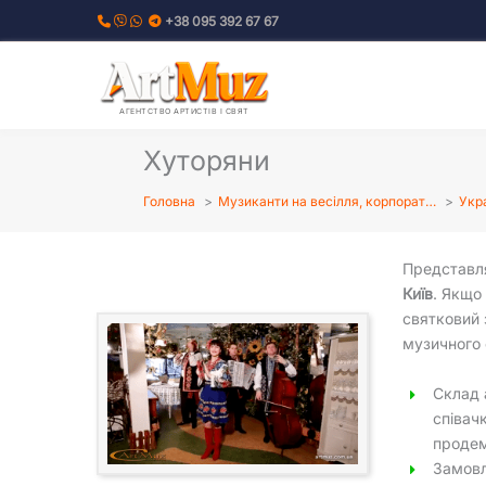
Перейти
+38 095 392 67 67
до
вмісту
АГЕНТСТВО АРТИСТІВ І СВЯТ
Хуторяни
Головна
Музиканти на весілля, корпорат…
Укр
Представл
Київ
. Якщо
святковий 
музичного 
Склад 
співач
продем
Замовл