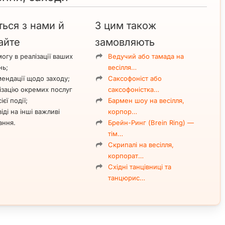
ться з нами й
З цим також
айте
замовляють
огу в реалізації ваших
Ведучий або тамада на
нь;
весілля…
ендації щодо заходу;
Саксофоніст або
ізацію окремих послуг
саксофоністка…
ієї події;
Бармен шоу на весілля,
іді на інші важливі
корпор…
ання.
Брейн-Ринг (Brein Ring) —
тім…
Скрипалі на весілля,
корпорат…
Східні танцівниці та
танцюрис…