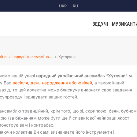
UKR
RU
ВЕДУЧІ
МУЗИКАНТ
аїнські народні ансамблі на…
Хуторяни
яємо вашій увазі
народний український ансамбль “Хутояни” м.
 у Вас
весілля
,
день народження або ювілей
, а також інший
захід, то цей колектив може блискуче виконати своє завдання
супроводу і здивувати ваших гостей.
ансамблю традиційний, крім того, що зі, скрипкою, баян, бубном
кою (за бажанням може бути ще й співак)свої найкращі якості
онструє вам і контрабас.
яючи колектив Ви самі визначаєте його інструменти і