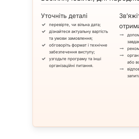
Уточніть деталі
Зв’яжі
перевірте, чи вільна дата;
отрим
дізнайтеся актуальну вартість
допом
та умови замовлення;
завда
обговоріть формат і технічне
реком
забезпечення виступу;
орган
узгодьте програму та інші
або вс
організаційні питання.
відпов
запит