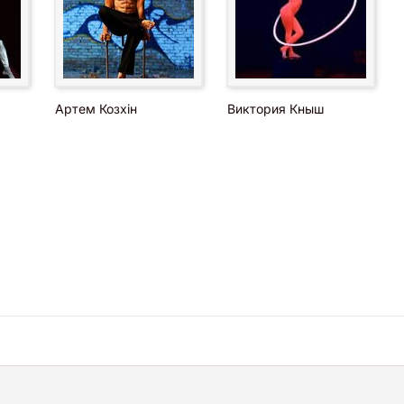
Артем Козхін
Виктория Кныш