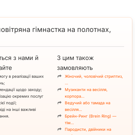
повітряна гімнастка на полотнах,
ться з нами й
З цим також
айте
замовляють
огу в реалізації ваших
Жіночий, чоловічий стриптиз,
нь;
…
ендації щодо заходу;
Музиканти на весілля,
ізацію окремих послуг
корпора…
ієї події;
Ведучий або тамада на
іді на інші важливі
весілля…
ання.
Брейн-Ринг (Brein Ring) —
тім…
Пародисти, двійники на