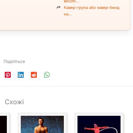
весілл…
Кавер-група або кавер-бенд
на…
Поділіться
Схожі