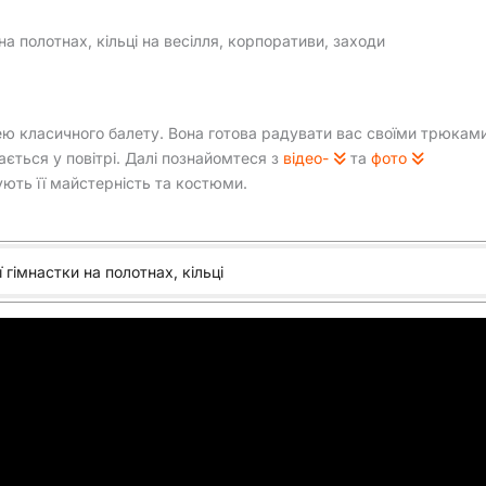
на полотнах, кільці на весілля, корпоративи, заходи
цею класичного балету. Вона готова радувати вас своїми трюкам
вається у повітрі. Далі познайомтеся з
відео-
та
фото
ють її майстерність та костюми.
ї гімнастки на полотнах, кільці