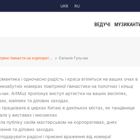
UKR
RU
ВЕДУЧІ
МУЗИКАНТ
тряні гімнасти на корпорат…
Євгенія Гульчак
романтика і одночасно радість і краса втілиться на ваших очах в
 незабутніх номерах повітряної гімнастики на полотнах і кільці
льчак. ArtMuz пропонує виступ артистки на ваших весіллях,
ах, ювілеях та ділових заходах.
я працювала в цирках Китаю в декількох містах, як танцівниця
ала у виставах і мюзиклах
ла публіку своїм мастерсьвом на корпоративах, днях
ення та ділових заходах.
 подарувати радісні і приємні враження від номера!