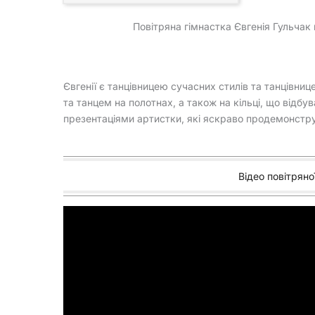
Повітряна гімнастка Євгенія Гульчак 
Євгенії є танцівницею сучасних стилів та танцівни
та танцем на полотнах, а також на кільці, що відбу
презентаціями артистки, які яскраво продемонстру
Відео повітряно