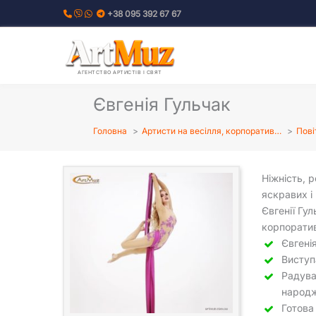
Перейти
+38 095 392 67 67
до
вмісту
АГЕНТСТВО АРТИСТІВ І СВЯТ
Євгенія Гульчак
Головна
Артисти на весілля, корпоратив…
Пові
Ніжність, 
яскравих і
Євгенії Гу
корпоратив
Євгені
Виступ
Радува
народж
Готова