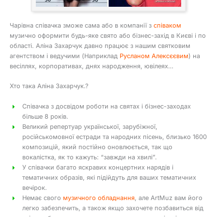
Чарівна співачка зможе сама або в компанії з
співаком
музично оформити будь-яке свято або бізнес-захід в Києві і по
області. Аліна Захарчук давно працює з нашим святковим
агентством і ведучими (Наприклад
Русланом Алексєєвим
) на
весіллях, корпоративах, днях народження, ювілеях…
Хто така Аліна Захарчук.?
Співачка з досвідом роботи на святах і бізнес-заходах
більше 8 років.
Великий репертуар української, зарубіжної,
російськомовної естради та народних пісень, близько 1600
композицій, який постійно оновлюється, так що
вокалістка, як то кажуть: “завжди на хвилі”.
У співачки багато яскравих концертних нарядів і
тематичних образів, які підійдуть для ваших тематичних
вечірок.
Немає свого
музичного обладнання
, але ArtMuz вам його
легко забезпечить, а також якщо захочете позбавиться від