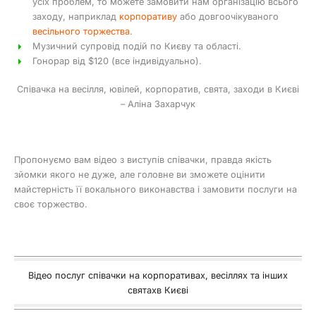
усіх проблем, то можете замовити нам організацію всього
заходу, наприклад
корпоративу
або довгоочікуваного
весільного торжества
.
Музичний супровід подій по Києву та області.
Гонорар від $120 (все індивідуально).
Співачка на весілля, ювілей, корпоратив, свята, заходи в Києві
– Аліна Захарчук
Пропонуємо вам відео з виступів співачки, правда якість
зйомки якого не дуже, але головне ви зможете оцінити
майстерність її вокального виконавства і замовити послуги на
своє торжество.
Відео послуг співачки на корпоративах, весіллях та інших
святахв Києві