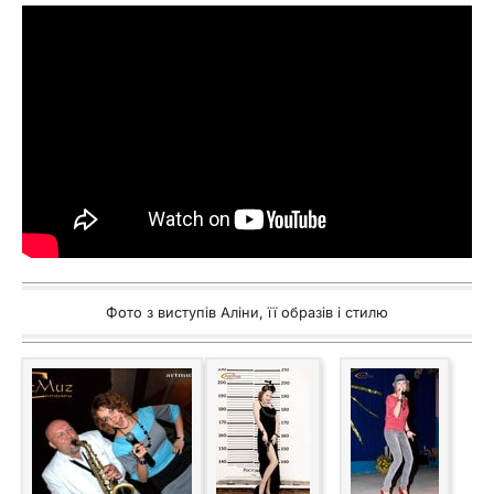
Фото з виступів Аліни, її образів і стилю