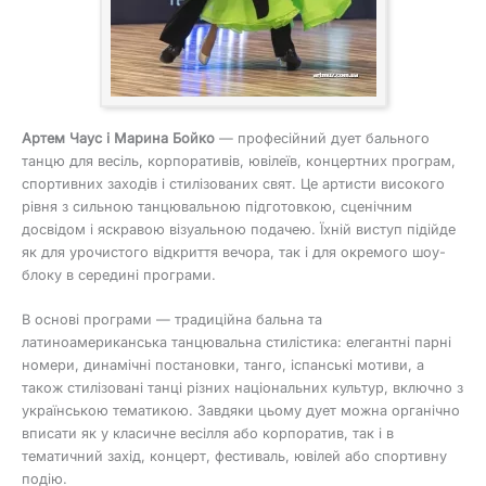
Артем Чаус і Марина Бойко
— професійний дует бального
танцю для весіль, корпоративів, ювілеїв, концертних програм,
спортивних заходів і стилізованих свят. Це артисти високого
рівня з сильною танцювальною підготовкою, сценічним
досвідом і яскравою візуальною подачею. Їхній виступ підійде
як для урочистого відкриття вечора, так і для окремого шоу-
блоку в середині програми.
В основі програми — традиційна бальна та
латиноамериканська танцювальна стилістика: елегантні парні
номери, динамічні постановки, танго, іспанські мотиви, а
також стилізовані танці різних національних культур, включно з
українською тематикою. Завдяки цьому дует можна органічно
вписати як у класичне весілля або корпоратив, так і в
тематичний захід, концерт, фестиваль, ювілей або спортивну
подію.