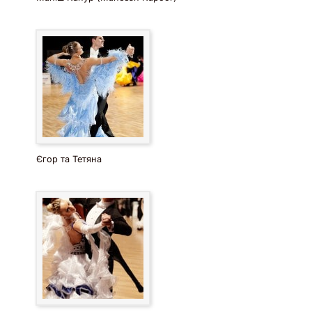
дорогі сценічні костюми;
професійна хореографія та сценічна подача;
можливість підібрати номер під формат заходу;
допомога ArtMuz із представленням артистів і
включенням номера в програму свята.
Єгор та Тетяна