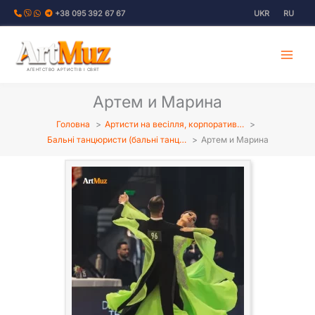
Перейти
+38 095 392 67 67
UKR
RU
до
вмісту
АГЕНТСТВО АРТИСТІВ І СВЯТ
Артем и Марина
Головна
Артисти на весілля, корпоратив…
Бальні танцюристи (бальні танц…
Артем и Марина