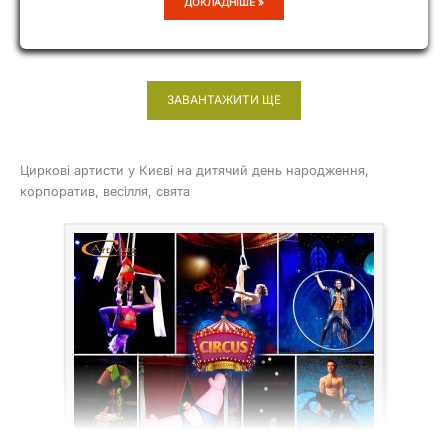
ЮРІЙ
ДОКЛАДНІШЕ »
НЕСТЕРОВ
ЗАВАНТАЖИТИ ЩЕ
Циркові артисти у Києві на дитячий день народження,
корпоратив, весілля, свята