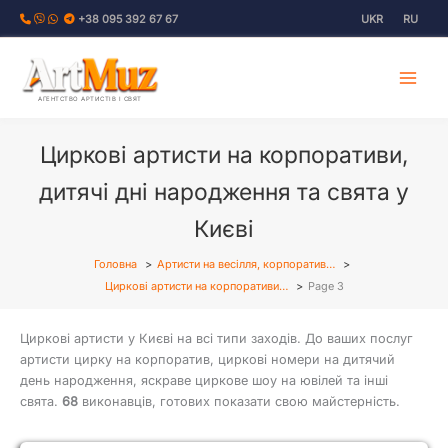
Перейти
+38 095 392 67 67
UKR
RU
до
вмісту
АГЕНТСТВО АРТИСТІВ І СВЯТ
Циркові артисти на корпоративи,
дитячі дні народження та свята у
Києві
Головна
Артисти на весілля, корпоратив…
Циркові артисти на корпоративи…
Page 3
Циркові артисти у Києві на всі типи заходів. До ваших послуг
артисти цирку на корпоратив, циркові номери на дитячий
день народження, яскраве циркове шоу на ювілей та інші
свята.
68
виконавців, готових показати свою майстерність.