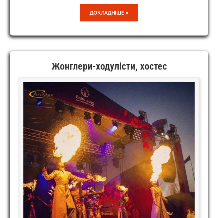
ОЛЕНА
ДОКЛАДНІШЕ »
ВАТАЛЬОВА
Жонглери-ходулісти, хостес