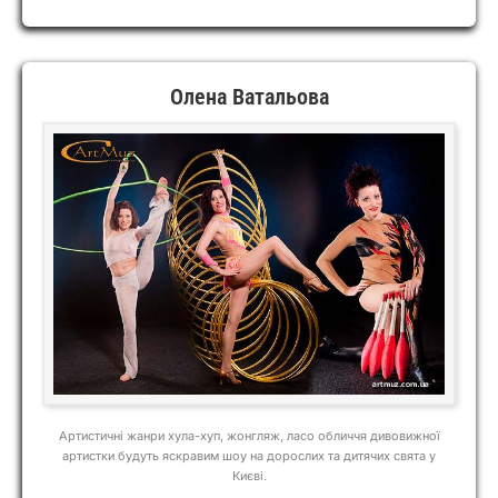
Олена Ватальова
Артистичні жанри хула-хуп, жонгляж, ласо обличчя дивовижної
артистки будуть яскравим шоу на дорослих та дитячих свята у
Києві.