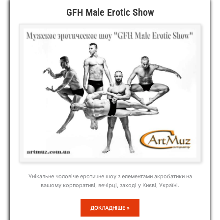
GFH Male Erotic Show
Унікальне чоловіче еротичне шоу з елементами акробатики на
вашому корпоративі, вечірці, заході у Києві, Україні.
GFH
ДОКЛАДНІШЕ »
MALE