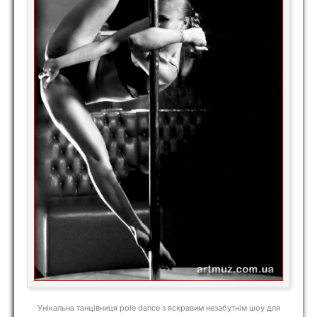
Унікальна танцівниця pole dance з яскравим незабутнім шоу для