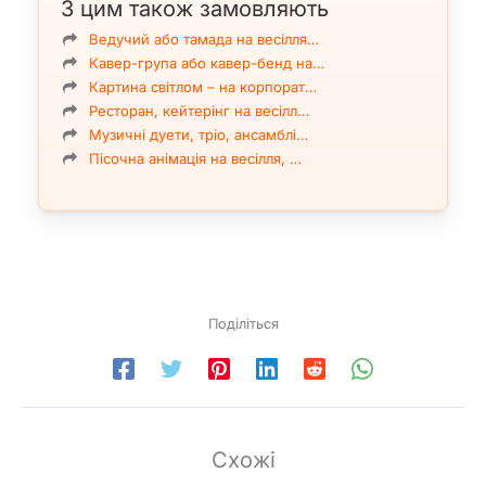
З цим також замовляють
Ведучий або тамада на весілля…
Кавер-група або кавер-бенд на…
Ой ти грицю
Картина світлом – на корпорат…
Ресторан, кейтерінг на весілл…
Дубова дощечка
Музичні дуети, тріо, ансамблі…
Пісочна анімація на весілля, …
Поділіться
Схожі