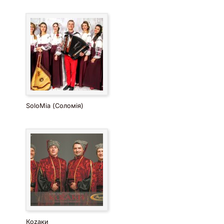
SoloMia (Соломія)
Коzaки