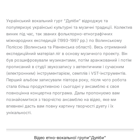
Український вокальний гурт “Дуліби” відроджує та
популяризує українські культурні та музичні традиції. Колектив
виник під час, так званих фольклорно-етнографічних
міжнародних експедицій (1993-1997 рр.) по Волинському
Поліссю (Волинська та Рівненська області). Весь отриманий
експедиційний матеріал ліг в основу музичного проекту. Він
був розшифровували музикантами, потім аранжований і потім
прописаний в студії звукозапису з автентичним і сучасним
(електронним) інструментарієм, семплів і VST-інструментів.
Перший альбом записували півтора року, після чого робота
стала більш продуктивною і сьогодні у ансамблю є своя
повноцінна концертна програма. Далы пропонуємо вам
познайомитися з творчістю ансамблю на відео, яке ми
впевнені дасть вам повну картину творчості дуету і їх
унікальності.
Відео етно-вокальної групи”Дуліби”