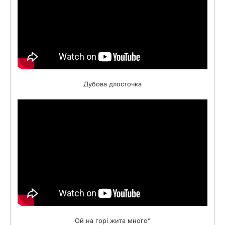
Дубова длосточка
Ой на горі жита много”