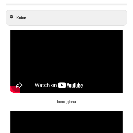
Кліпи
Ішло дівча