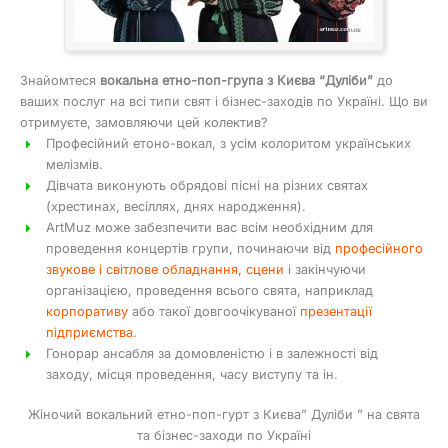
Знайомтеся
вокальна етно-поп-група з Києва “Дуліби”
до
ваших послуг на всі типи свят і бізнес-заходів по Україні. Що ви
отримуєте, замовляючи цей колектив?
Професійний етоно-вокал, з усім колоритом українських
мелізмів.
Дівчата виконують обрядові пісні на різних святах
(хрестинах, весіллях, днях народження).
ArtMuz може забезпечити вас всім необхідним для
проведення концертів групи, починаючи від
професійного
звукове і світлове обладнання, сцени
і закінчуючи
організацією, проведення всього свята, наприклад
корпоративу
або такої довгоочікуваної
презентації
підприємства
.
Гонорар ансабля за домовленістю і в залежності від
заходу, місця проведення, часу виступу та ін.
Жіночий вокальний етно-поп-гурт з Києва” Дуліби ” на свята
та бізнес-заходи по Україні