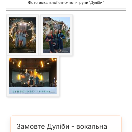
Фото вокальної етно-поп-групи”Дуліби”
Колядки
Ріпка
Ішло дівча
Замовте Дуліби - вокальна