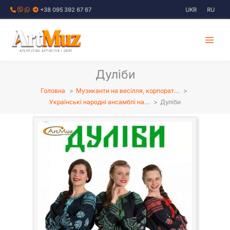
Перейти
+38 095 392 67 67
UKR
RU
до
вмісту
АГЕНТСТВО АРТИСТІВ І СВЯТ
Дуліби
Головна
Музиканти на весілля, корпорат…
Українські народні ансамблі на…
Дуліби