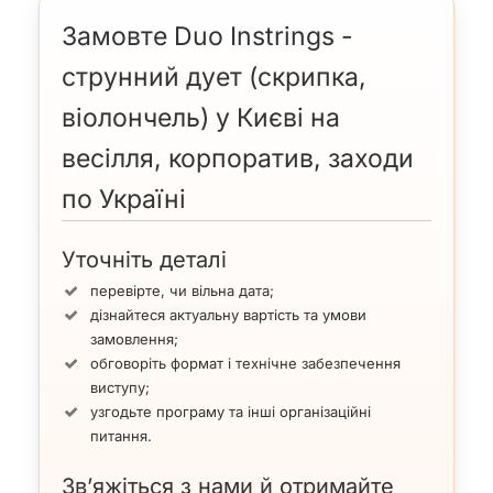
Які особливості, структура та амплуа скрипкового дуету
“Duo Instrings”
Замовте Duo Instrings -
струнний дует (скрипка,
Склад
: скрипалька
Анастасія Мікусевич
і
віолончелістка
Анна Отчик
, які також працюють
віолончель) у Києві на
і сольно.
Акустичний або електронний варіант
з
весілля, корпоратив, заходи
апаратурою, з використанням playback або без
(a cappella).
по Україні
Репертуар
: сучасні танцювальні та лаунжеві
Костюм “Живі квіти”
композиції, академічна музика (класика),
Уточніть деталі
джазові стандарти, поп- і рок-музика.
Амплуа
: концертні номери з яскравою
перевірте, чи вільна дата;
хореографією, представлені далі на
відео
, або
дізнайтеся актуальну вартість та умови
фоновий музичний супровід заходів.
замовлення;
Образи
: яскраві, сучасні та дорогі костюми, у
обговоріть формат і технічне забезпечення
тому числі світлові (LED), а також класичні (див.
виступу;
фото
).
узгодьте програму та інші організаційні
питання.
Зв’яжіться з нами й отримайте