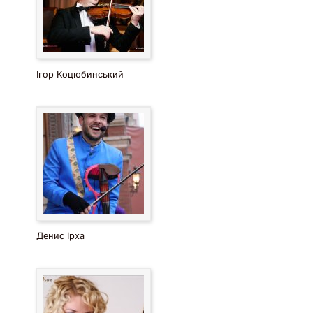
Ігор Коцюбинський
Денис Ірха