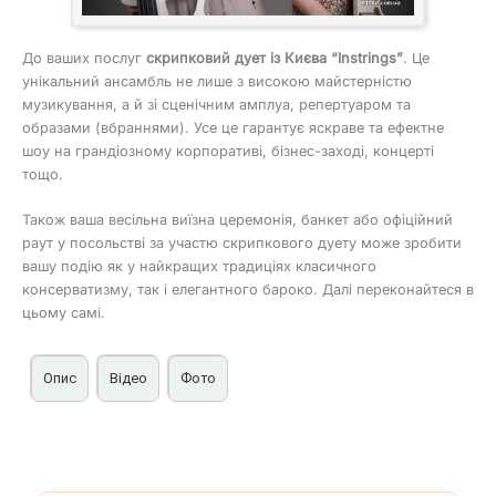
До ваших послуг
скрипковий дует із Києва “Instrings”
. Це
унікальний ансамбль не лише з високою майстерністю
музикування, а й зі сценічним амплуа, репертуаром та
образами (вбраннями). Усе це гарантує яскраве та ефектне
шоу на грандіозному корпоративі, бізнес-заході, концерті
тощо.
Також ваша весільна виїзна церемонія, банкет або офіційний
раут у посольстві за участю скрипкового дуету може зробити
вашу подію як у найкращих традиціях класичного
консерватизму, так і елегантного бароко. Далі переконайтеся в
цьому самі.
Опис
Відео
Фото
Duo Instrings – струнний дует (скрипалька,
Світлові LED-костюми
віолончелістка) на весілля, корпоратив, ювілей, бізнес-
заходи в Києві та по Україні