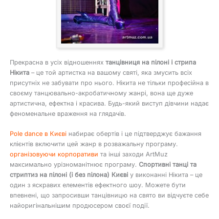
Прекрасна в усіх відношеннях
танцівниця на пілоні і стрипа
Нікита
– це той артистка на вашому святі, яка змусить всіх
присутніх не забувати про нього. Нікита не тільки професійна в
своєму танцювально-акробатичному жанрі, вона ще дуже
артистична, ефектна і красива. Будь-який виступ дівчини надає
феноменальне враження на глядачів.
Pole dance в Києві
набирає обертів і це підтверджує бажання
клієнтів включити цей жанр в розважальну програму.
організовуючи корпоративи
та інші заходи ArtMuz
максимально урізноманітнює програму.
Спортивні танці та
стриптиз на пілоні (і без пілона) Києві
у виконанні Нікита – це
один з яскравих елементів ефектного шоу. Можете бути
впевнені, що запросивши танцівницю на свято ви відчуєте себе
найоригінальнішим продюсером своєї події.