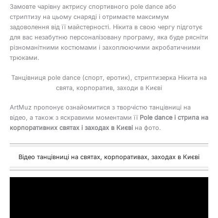
Замовте чарівну актрису спортивного pole dance або
стриптизу на цьому снаряді і отримаєте максимум
задоволення від її майстерності. Нікита в свою чергу підготує
для вас незабутню персоналізовану програму, яка буде рясніти
різноманітними костюмами і захоплюючими акробатичними
трюками.
Танцівниця pole dance (спорт, еротик), стриптизерка Нікита на
свята, корпоратив, заходи в Києві
ArtMuz пропонує ознайомитися з творчістю танцівниці на
відео, а також з яскравими моментами її
Pole dance і стрипа на
корпоративних святах і заходах в Києві
на фото.
Відео танцівниці на святах, корпоративах, заходах в Києві