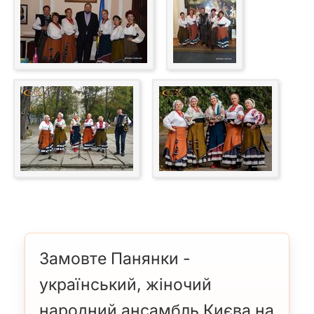
Замовте Панянки -
український, жіночий
народний ансамбль Києва на