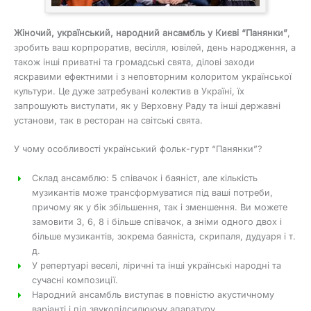
Жіночий, український, народний ансамбль у Києві “Панянки”
,
зробить ваш корпроратив, весілля, ювілей, день народження, а
також інші приватні та громадські свята, ділові заходи
яскравими ефектними і з неповторним колоритом української
культури. Це дуже затребувані колектив в Україні, їх
запрошують виступати, як у Верховну Раду та інші державні
установи, так в ресторан на світські свята.
У чому особливості український фольк-гурт “Панянки”?
Склад ансамблю: 5 співачок і баяніст, але кількість
музикантів може трансформуватися під ваші потреби,
причому як у бік збільшення, так і зменшення. Ви можете
замовити 3, 6, 8 і більше співачок, а зніми одного двох і
більше музикантів, зокрема баяніста, скрипаля, дудуаря і т.
д.
У репертуарі веселі, ліричні та інші українські народні та
сучасні композиції.
Народний ансамбль виступає в повністю акустичному
варіанті і під звукопідсилюючу апаратуру.