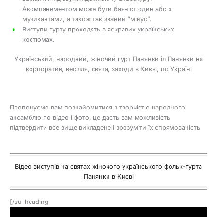
Акомпанементом може бути баяніст один або з
музикантами, а також так званий “мінус”.
Виступи гурту проходять в яскравих українських
костюмах.
Український, народний, жіночий гурт Панянки іл Панянки на
корпоратив, весілля, свята, заходи в Києві, по Україні
Пропонуємо вам познайомитися з творчістю народного
ансамблю по відео і фото, це дасть вам можливість
підтвердити все вище викладене і зрозуміти їх спрямованість.
Відео виступів на святах жіночого українського фольк-гурта
Панянки в Києві
[/su_heading