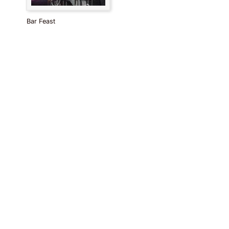
Bar Feast
Barlife
Залишити коментар
Ви мусите
увійти
, щоби коментувати.