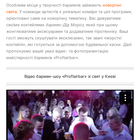
Особливе місце у творчості барменів займають
новорічні
свята
. У команди артистів є унікальні номери та цілі програми,
орієнтовані саме на новорічну тематику. Вас дивуватиме
своїми коктейлями
бармен-Дід Мороз
, який при цьому
жонглюватиме аксесуарами та додаватиме піротехніку. Ваші
гості зможуть скуштувати ексклюзивні, так звані «жорсткі
коктейлі», які готуються за допомогою будівельної каски. Далі
пропонуємо вашій увазі відео- та фотопрезентацію
майстерності барменів «Proflairbar».
Відео бармен-шоу «Proflairbar» зі свят у Києві