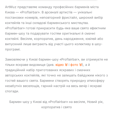
ArtMuz представляє команду професійних барменів міста
Києва — «Proflairbar». В арсеналі артистів — унікальні
постановки номерів, неповторний фристайл, широкий вибір
коктейлів та інші складові барменського мистецтва.
«Proflairbar» готові прикрасити будь-яке ваше свято ефектним
бармен-шоу та подарувати гостям оригінальні й смачні
коктейлі. Весілля, корпоратив, день народження, ювілей або
випускний лише виграють від участі цього колективу в шоу-
програмі.
Замовляючи у Києві бармен-шоу «Proflairbar», ви отримуєте не
тільки яскраве видовище (див.
відео
і
фото
), а й
традиційний набір приготованих яскравих і смачних
авторських коктейлів, які точно не залишать байдужим нікого з
гостей вашого свята. Бармени створять природну атмосферу
незабутніх веселощів, гарний настрій на весь вечір і яскраві
спогади.
Бармен-шоу у Києві від «Proflairbar» на весілля, Новий рік,
корпоратив і свято