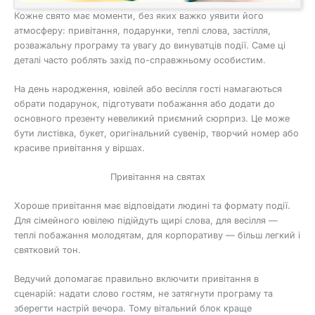
Кожне свято має моменти, без яких важко уявити його
атмосферу: привітання, подарунки, теплі слова, застілля,
розважальну програму та увагу до винуватців події. Саме ці
деталі часто роблять захід по-справжньому особистим.
На день народження, ювілей або весілля гості намагаються
обрати подарунок, підготувати побажання або додати до
основного презенту невеликий приємний сюрприз. Це може
бути листівка, букет, оригінальний сувенір, творчий номер або
красиве привітання у віршах.
Привітання на святах
Хороше привітання має відповідати людині та формату події.
Для сімейного ювілею підійдуть щирі слова, для весілля —
теплі побажання молодятам, для корпоративу — більш легкий і
святковий тон.
Ведучий допомагає правильно включити привітання в
сценарій: надати слово гостям, не затягнути програму та
зберегти настрій вечора. Тому вітальний блок краще