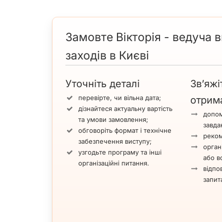
Замовте Вікторія - ведуча в
заходів в Києві
Уточніть деталі
Зв’яжі
перевірте, чи вільна дата;
отрим
дізнайтеся актуальну вартість
допом
та умови замовлення;
завда
обговоріть формат і технічне
реком
забезпечення виступу;
орган
узгодьте програму та інші
або вс
організаційні питання.
відпов
запит