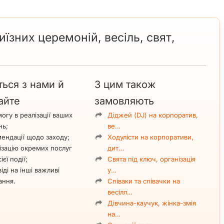
иїзних церемоній, весіль, свят,
ться з нами й
З цим також
айте
замовляють
огу в реалізації ваших
Діджей (DJ) на корпоратив,
нь;
ве…
ендації щодо заходу;
Ходулісти на корпоративи,
ізацію окремих послуг
дит…
ієї події;
Свята під ключ, організація
іді на інші важливі
у…
ання.
Співаки та співачки на
весілл…
Дівчина-каучук, жінка-змія
на…