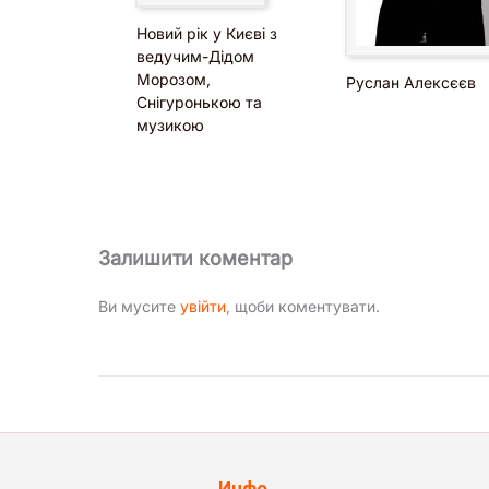
Новий рік у Києві з
ведучим-Дідом
Морозом,
Руслан Алексєєв
Снігуронькою та
музикою
Залишити коментар
Ви мусите
увійти
, щоби коментувати.
Инфо