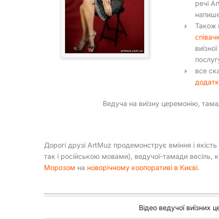
речі A
напише
Також 
співач
виїзної
послуг
все ск
додатк
Ведуча на виїзну церемонію, тамада
Дорогі друзі ArtMuz продемонструє вміння і якість
так і російською мовами), ведучої-тамади весіль, к
Морозом
на
новорічному коопоративі в Києві
.
Відео ведучої виїзних ц