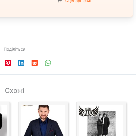
Сценарії свят
Поділіться
Схожі