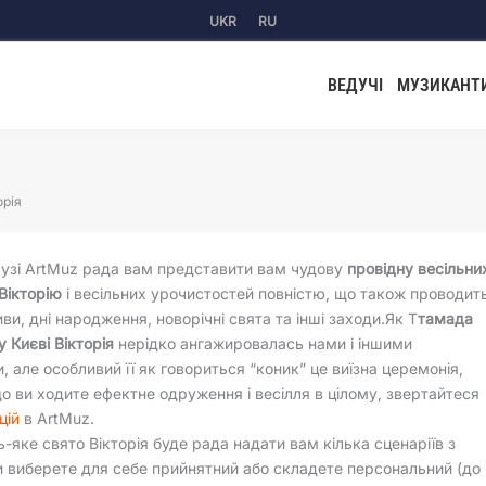
UKR
RU
ВЕДУЧІ
МУЗИКАНТ
орія
узі ArtMuz рада вам представити вам чудову
провідну весільни
Вікторію
і весільних урочистостей повністю, що також проводит
иви, дні народження, новорічні свята та інші заходи.Як Т
тамада
у Києві Вікторія
нерідко ангажировалась нами і іншими
, але особливий її як говориться “коник” це виїзна церемонія,
о ви ходите ефектне одруження і весілля в цілому, звертайтеся
цій
в ArtMuz.
ь-яке свято Вікторія буде рада надати вам кілька сценаріїв з
и виберете для себе прийнятний або складете персональний (до