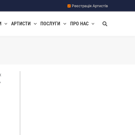
Реєстрація Артистів
Пошук
И
АРТИСТИ
ПОСЛУГИ
ПРО НАС
х
ь