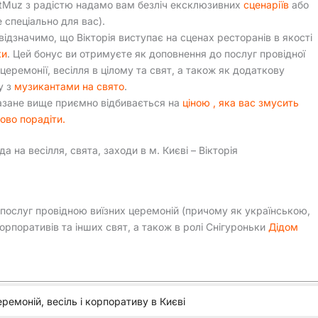
rtMuz з радістю надамо вам безліч ексклюзивних
сценаріїв
або
 спеціально для вас).
відзначимо, що Вікторія виступає на сценах ресторанів в якості
ки
. Цей бонус ви отримуєте як доповнення до послуг провідної
 церемонії, весілля в цілому та свят, а також як додаткову
у з
музикантами на свято
.
азане вище приємно відбивається на
ціною
, яка вас змусить
ово порадіти.
 на весілля, свята, заходи в м. Києві – Вікторія
 послуг провідною виїзних церемоній (причому як українською,
орпоративів та інших свят, а також в ролі Снігуроньки
Дідом
еремоній, весіль і корпоративу в Києві