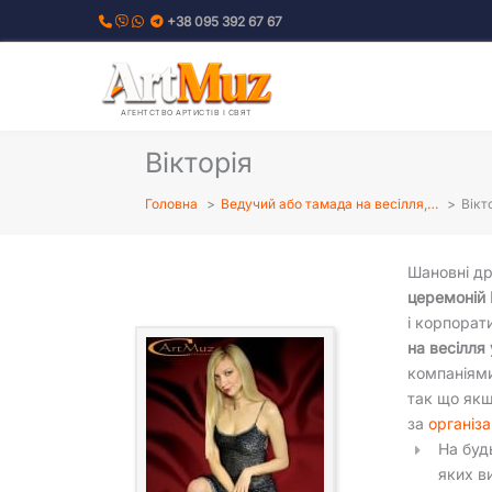
Перейти
+38 095 392 67 67
до
вмісту
АГЕНТСТВО АРТИСТІВ І СВЯТ
Вікторія
Головна
Ведучий або тамада на весілля,…
Вікт
Шановні др
церемоній 
і корпорат
на весілля 
компаніями
так що якщ
за
організа
На буд
яких в