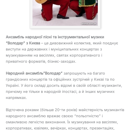
Ансамбль народної пісні та інструментальної музики
“Володар” з Києва
– це дивовижний колектив, який поєднує
виступи на державних і муніципальних концертах з
музикуванням на весіллях, святах корпоративного і
приватного форматів, бізнес-заходах.
Народний ансамбль”Володар”
запрошують на багато
грандіозних концертів та офіційних зустрічей у Києві та по
Україні. У його складі досить відомі в своїй області музиканти,
причому не тільки в народній іпостасі, а й інших музичних
напрямках.
Відточена роками (більше 20-ти років) майстерність музикантів
народного ансамблю вражає своєю “польотністю” і
оманливою легкістю виконання. Їх музикування на весіллях,
корпоративах, ювілеях, вечірках, концертах, презентаціях,