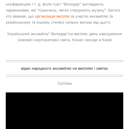
конференціях і т. д. фолк-гурт “Володар” виглядають
чарівниками, які “граючись, легко створюють музику”. Багато
хто вважає, що
організація весілля
за участю ансамблю (в
українському та іншому стилях) сильно виграє від цього.
Український ансамбль” Володар”на весілля, день народження
(ювілей) корпоративні свята, бізнес-заходи в Києві
відео народного ансамблю на весіллях і святах
Сопілка