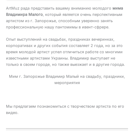
ArtMuz рада представить вашему вниманию молодого
мима
Владимира Малого
, который является очень перспективным
артистом из г. Запорожье, способным уверенно занять
профессиональную нашу пантомимы в ивент-сфрере.
Опыт выступлений на свадьбах, праздниках вечеринках,
корпоративах и других события составляет 2 года, но за это
время молодой артист успел отличиться работе со многими
известными артистами Украины. Владимир выступает не
только в своем городе, но также выезжает и в другие города.
Мим г. Запорожье Владимир Малый на свадьбу, праздники,
мероприятия
Мы предлагаем познакомиться с творчеством артиста по его
видео.