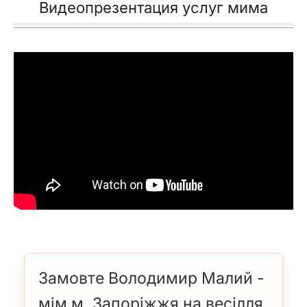
Видеопрезентация услуг мима
Замовте Володимир Малий -
мім м. Запоріжжя на весілля,