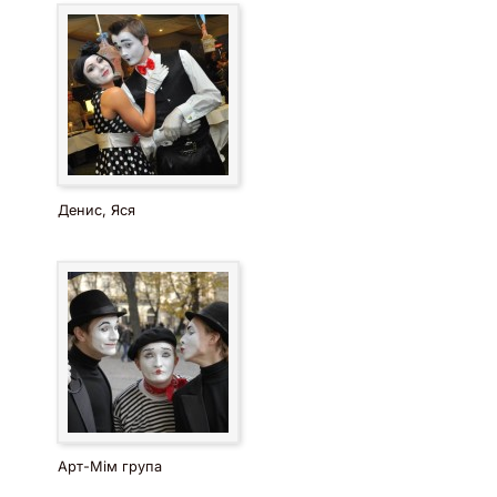
Денис, Яся
Арт-Мім група