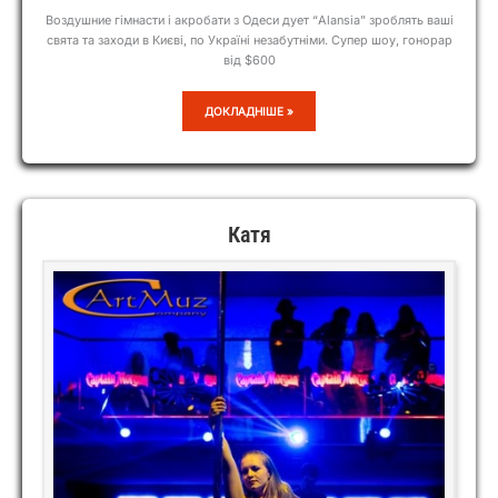
Воздушние гімнасти і акробати з Одеси дует “Alansia” зроблять ваші
свята та заходи в Києві, по Україні незабутніми. Супер шоу, гонорар
від $600
ALANSIA
ДОКЛАДНІШЕ »
Катя