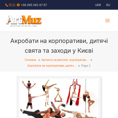
Перейти
+38 095 392 67 67
UKR
RU
до
вмісту
АГЕНТСТВО АРТИСТІВ І СВЯТ
Акробати на корпоративи, дитячі
свята та заходи у Києві
Головна
Артисти на весілля, корпоратив…
Акробати на корпоративи, дитяч…
Page 2