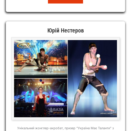
ADAGIO
DUO
Юрій Нестеров
Унікальний жонглер-акробат, призер “Україна Має Таланти” з