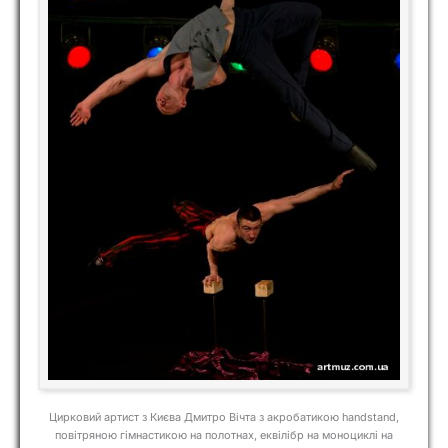
Цирковий артист з Києва Дмитро Вічта з акробатикою handstand,
повітряною гімнастикою на полотнах, еквілібр на моноциклі на