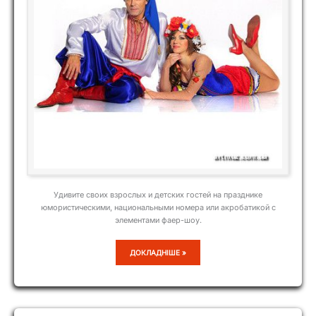
Удивите своих взрослых и детских гостей на празднике
юмористическими, национальными номера или акробатикой с
элементами фаер-шоу.
ALEXIR
ДОКЛАДНІШЕ »