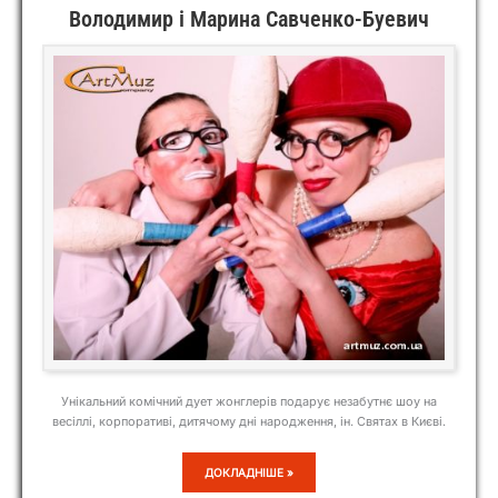
Володимир і Марина Савченко-Буевич
Унікальний комічний дует жонглерів подарує незабутнє шоу на
весіллі, корпоративі, дитячому дні народження, ін. Святах в Києві.
ВОЛОДИМИР
ДОКЛАДНІШЕ »
І