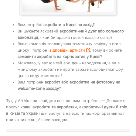
Вам потрібні
акробати в Києві на захід?
Ви шукаєте яскравий
акробатичний дует або сольного
виконавця
, який би вразив гостей вашого свята?
Ваша компанія запланувала тематичну вечірку в стилі
цирку і потрібні
відповідні артисти
, тому ви хочете
замовити акробатів на корпоратив у Києві
?
Можливо, у вас ювілей або день народження, а ви в
минулому акробат і не проти зараз насолодитися шоу
цього виду мистецтва?
Вам потрібен
акробат або акробатка на фотозону чи
welcome-zone заходу
?
Тут, у ArtMuz ви знайдете все, що вам потрібно. — До ваших
послуг
кращі акробати та акробатки, акробатичні дуети й тріо
в Києві та Україні
для виступів на всіх типах корпоративних і
приватних свят, бізнес-заходах.