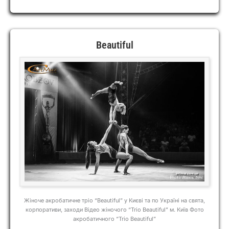
Beautiful
Жіноче акробатичне тріо “Beautiful” у Києві та по Україні на свята,
корпоративи, заходи Відео жіночого “Trio Beautiful” м. Київ Фото
акробатичного “Trio Beautiful”