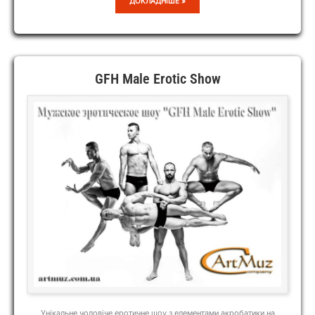
АРТЕМ
ДОКЛАДНІШЕ »
ГАЛАЙ
GFH Male Erotic Show
Унікальне чоловіче еротичне шоу з елементами акробатики на