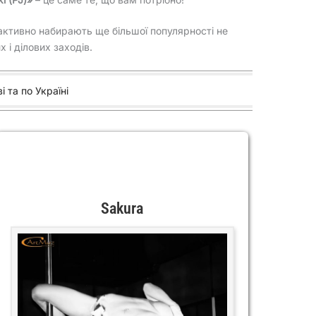
ктивно набирають ще більшої популярності не
 і ділових заходів.
і та по Україні
Sakura