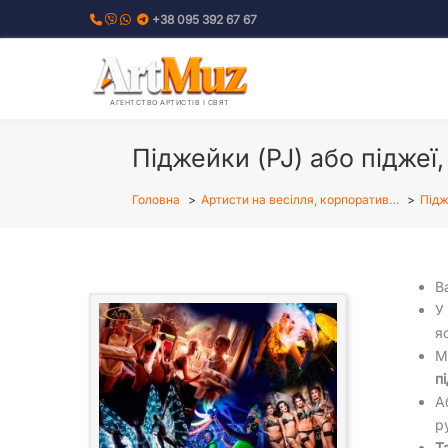
Перейти
+38 095 392 67 67
до
вмісту
АГЕНТСТВО АРТИСТІВ І СВЯТ
Піджейки (PJ) або піджеї,
Головна
Артисти на весілля, корпоратив…
Підж
В
У
я
М
п
А
р
Т