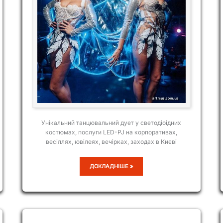
Унікальний танцювальний дует у светодіоідних
костюмах, послуги LED-PJ на корпоративах,
весіллях, ювілеях, вечірках, заходах в Києві
LIGHT
ДОКЛАДНІШЕ »
DIVAS