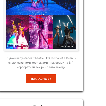
Піджей шоу-балет Theatre LED-PJ Ballet в Києві з
ексклюзивними костюмами і номерами на ВІП
корпоративи вечірки свята заходи
THEATRE
ДОКЛАДНІШЕ »
LED-
PJ
BALLET