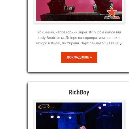
Яскравий, неповторний super strip, pole dance від
Lady Beatrise м. Дніпро на корпоративи, вечірки,
заходи в Києві, по Україні. Вартість від $150 танець
LADY
ДОКЛАДНІШЕ »
BEATRISE
RichBoy