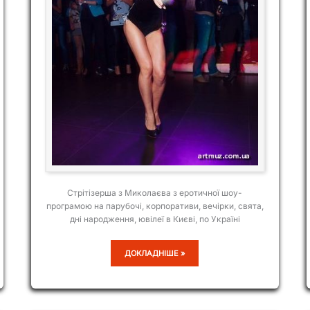
Стрітізерша з Миколаєва з еротичної шоу-
програмою на парубочі, корпоративи, вечірки, свята,
дні народження, ювілеї в Києві, по Україні
ЄВА
ДОКЛАДНІШЕ »