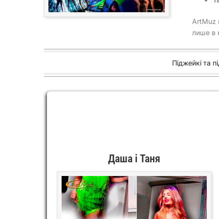
ArtMuz 
лише в к
Піджейкі та пі
Даша і Таня