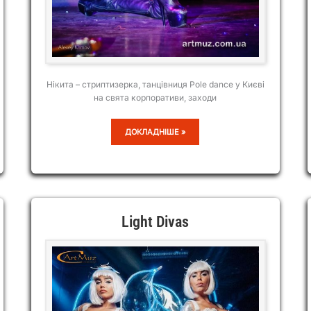
Нікита – стриптизерка, танцівниця Pole dance у Києві
на свята корпоративи, заходи
НІКИТА
ДОКЛАДНІШЕ »
Light Divas