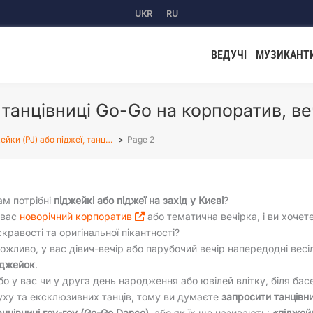
UKR
RU
ВЕДУЧІ
МУЗИКАНТ
 танцівниці Go-Go на корпоратив, ве
ейки (PJ) або піджеї, танц…
Page 2
ам потрібні
піджейкі або піджеї на захід у Києві
?
 вас
новорічний корпоратив
або тематична вечірка, і ви хочет
скравості та оригінальної пікантності?
ожливо, у вас дівич-вечір або парубочий вечір напередодні весіл
іджейок
.
бо у вас чи у друга день народження або ювілей влітку, біля бас
уху та ексклюзивних танців, тому ви думаєте
запросити танцівни
анцівниці гоу-гоу (Go-Go Dance)
, або як їх ще називають:
«піджейк