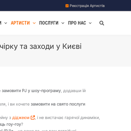
Реєстрація Артистів
Пошук
И
АРТИСТИ
ПОСЛУГИ
ПРО НАС
чірку та заходи у Києві
е
замовити PJ у шоу-програму
, додавши їй
ля, і ви хочете
замовити на свято послуги
ейну з
діджеєм
, і не вистачає гарячої динаміки,
ць гоу-гоу
?
і (PJ)»
– це саме те, що вам потрібно!