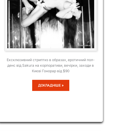
Ексклюзивний стриптиз в образах, еротичний пол-
денс від Sakura на корпоративи, вечірки, заходи в
Києві Гонорар від $90
SAKURA
ДОКЛАДНІШЕ »