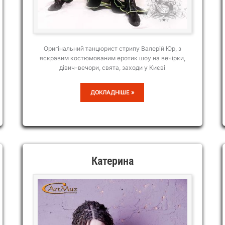
Оригінальний танцюрист стрипу Валерій Юр, з
яскравим костюмованим еротик шоу на вечірки,
дівич-вечори, свята, заходи у Києві
ВАЛЕРІЙ
ДОКЛАДНІШЕ »
ЮР
Катерина