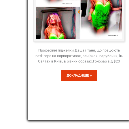
Професійні піджейки Даша і Таня, що працюють
паті-герл на корпоративах, вечірках, парубочих, ін.
Святах в Київі, в різних образах.Гонорар від $20
ДАША
ДОКЛАДНІШЕ »
І
ТАНЯ