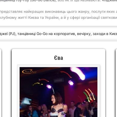
представляє найкращих виконавиць цього жанру, послуги яких а
лубному житті Києва та України, а й у сфері організації святкових
джеї (PJ), танцівниці Go-Go на корпоратив, вечірку, заходи в Києв
Єва