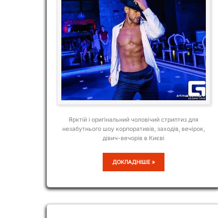
Ярктій і оригінальний чоловічий стриптиз для
незабутнього шоу корпоративів, заходів, вечірок,
дівич-вечорів в Києві
RICHBOY
ДОКЛАДНІШЕ »