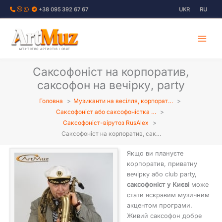
Перейти
+38 095 392 67 67
UKR
RU
до
вмісту
АГЕНТСТВО АРТИСТІВ І СВЯТ
Саксофоніст на корпоратив,
саксофон на вечірку, party
Головна
Музиканти на весілля, корпорат…
Саксофоніст або саксофоністка …
Саксофоніст-вірутоз RusAlex
Саксофоніст на корпоратив, сак…
Якщо ви плануєте
корпоратив, приватну
вечірку або club party,
саксофоніст у Києві
може
стати яскравим музичним
акцентом програми.
Живий саксофон добре