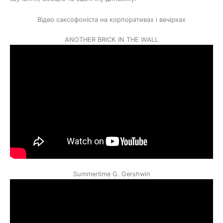
Відео саксофоніста на корпоративах і вечірках
ANOTHER BRICK IN THE WALL
Summertime G. Gershwin