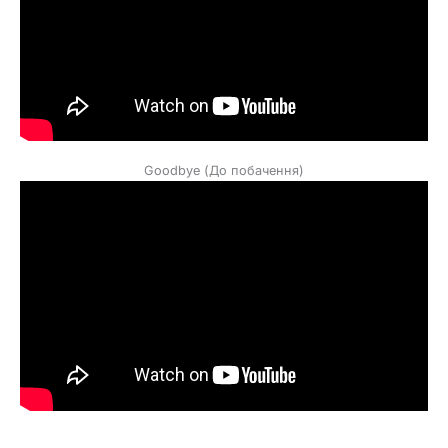
Goodbye (До побачення)