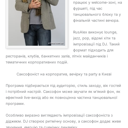
працює у welcome-зоні, на
фуршеті, під час
танцювального блоку та у
фінальній частині вечора.
RusAlex виконує lounge,
jazz, pop, відомі хіти та
імпровізації під DJ. Такий
формат підходить для
ресторанів, клубів, банкетних залів, літніх майданчиків і
тематичних корпоративних подій.
Саксофоніст на корпоратив, вечірку та party в Києві
Програма підбирається під аудиторію, стиль заходу, вік гостей
і потрібний настрій. Саксофон може звучати як м’який фон, як
ефектний live-вихід або як повноцінна частина танцювальної
програми.
Особливо виразно виглядають імпровізації саксофоніста з
діджеєм. DJ створює ритмічну основу, а саксофон додає живе
звучання, емоцію та сценічну динаміку.