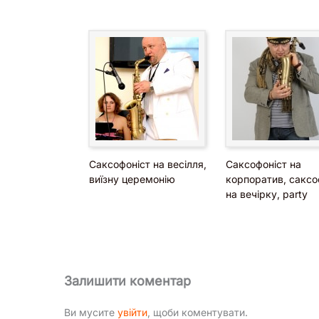
Саксофоніст на весілля,
Саксофоніст на
виїзну церемонію
корпоратив, сакс
на вечірку, party
Залишити коментар
Ви мусите
увійти
, щоби коментувати.