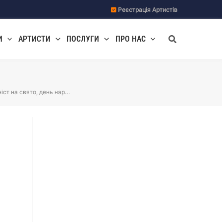
Реєстрація Артистів
Пошук
И
АРТИСТИ
ПОСЛУГИ
ПРО НАС
іст на свято, день нар…