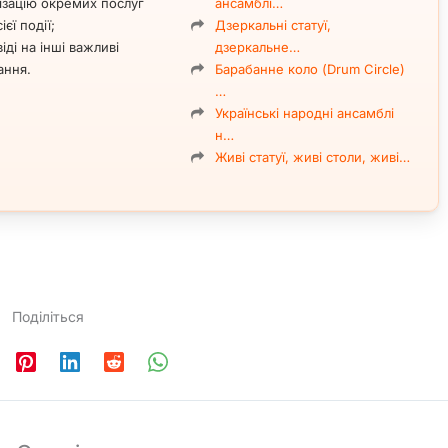
ізацію окремих послуг
ансамблі…
ієї події;
Дзеркальні статуї,
іді на інші важливі
дзеркальне…
ання.
Барабанне коло (Drum Circle)
…
Українські народні ансамблі
н…
Живі статуї, живі столи, живі…
Поділіться