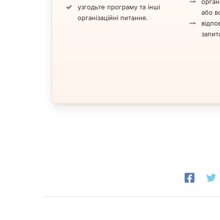
орган
узгодьте програму та інші
або вс
організаційні питання.
відпов
запит