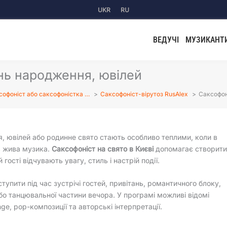
UKR
RU
ВЕДУЧІ
МУЗИКАНТ
ень народження, ювілей
софоніст або саксофоністка …
Саксофоніст-вірутоз RusAlex
Саксофон
, ювілей або родинне свято стають особливо теплими, коли в
ь жива музика.
Саксофоніст на свято в Києві
допомагає створити
 гості відчувають увагу, стиль і настрій події.
тупити під час зустрічі гостей, привітань, романтичного блоку,
бо танцювальної частини вечора. У програмі можливі відомі
unge, pop-композиції та авторські інтерпретації.