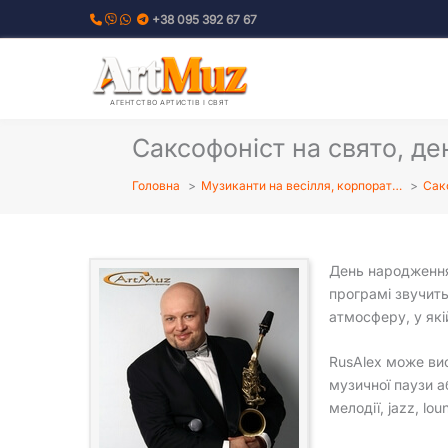
Перейти
+38 095 392 67 67
до
вмісту
АГЕНТСТВО АРТИСТІВ І СВЯТ
Саксофоніст на свято, д
Головна
Музиканти на весілля, корпорат…
Сак
День народження
програмі звучит
атмосферу, у якій
RusAlex може вис
музичної паузи а
мелодії, jazz, lo