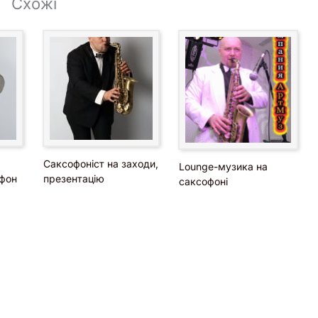
Схожі
Саксофоніст на заходи,
Lounge-музика на
офон
презентацію
саксофоні