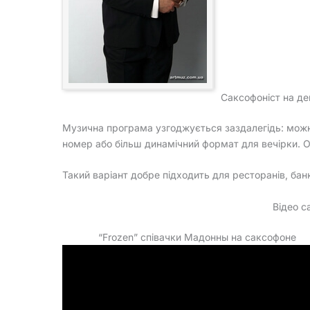
Саксофоніст на де
Музична програма узгоджується заздалегідь: можн
номер або більш динамічний формат для вечірки. О
Такий варіант добре підходить для ресторанів, бан
Відео с
“Frozen” співачки Мадонны на саксофоне