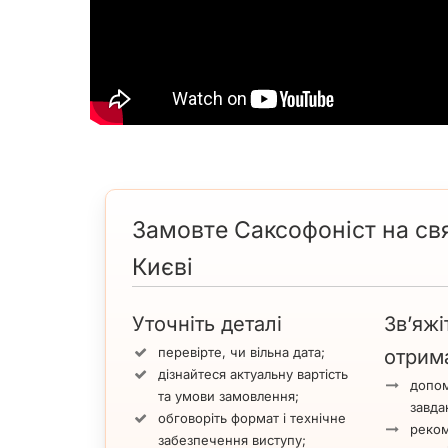
Замовте Саксофоніст на св
Києві
Уточніть деталі
Зв’яжі
перевірте, чи вільна дата;
отрим
дізнайтеся актуальну вартість
допом
та умови замовлення;
завда
обговоріть формат і технічне
реком
забезпечення виступу;