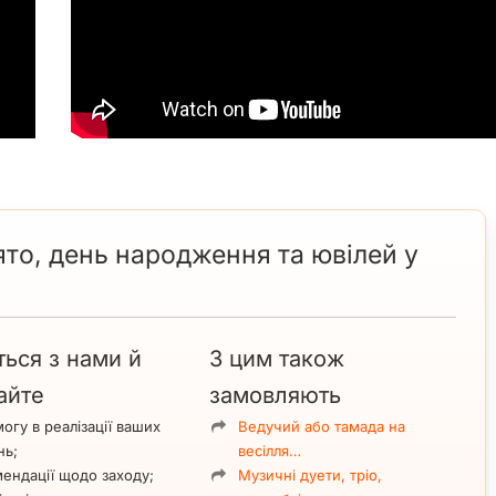
ято, день народження та ювілей у
ться з нами й
З цим також
айте
замовляють
огу в реалізації ваших
Ведучий або тамада на
нь;
весілля…
ендації щодо заходу;
Музичні дуети, тріо,