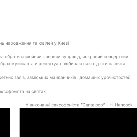
нь народження та ювілей у Києві
а обрати спокійний фоновий супровід, яскравий концертний
браз музиканта й репертуар підбираються під стиль свята.
кетних залів, заміських майданчиків і домашніх урочистостей.
аксофоніста на святах
У виконанні саксофоніста “Cantaloop” – H. Hancock