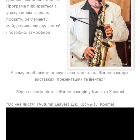
Програма підбирається з
урахуванням завдань
проєкту, регламенту,
майданчика, складу гостей
і потрібної атмосфери.
У чому особливість послуг саксофоніста на бізнес-заходах:
виставках, презентаціях та івентах?
Відео саксофоніста з бізнес-заходів у Києві та Харкові
“Осіннє листя” (Autumn Leaves) Дж. Космы (J. Kosma)