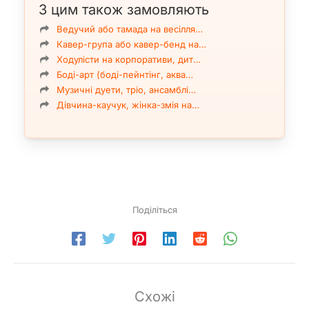
З цим також замовляють
Ведучий або тамада на весілля…
Кавер-група або кавер-бенд на…
Ходулісти на корпоративи, дит…
Боді-арт (боді-пейнтінг, аква…
Музичні дуети, тріо, ансамблі…
Дівчина-каучук, жінка-змія на…
Поділіться
Схожі