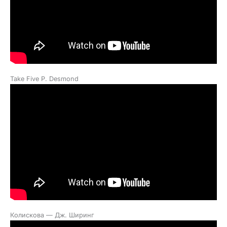
Take Five P. Desmond
Колискова — Дж. Ширинг