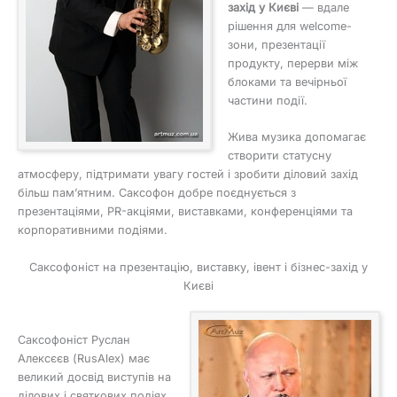
захід у Києві
— вдале
рішення для welcome-
зони, презентації
продукту, перерви між
блоками та вечірньої
частини події.
Жива музика допомагає
створити статусну
атмосферу, підтримати увагу гостей і зробити діловий захід
більш пам’ятним. Саксофон добре поєднується з
презентаціями, PR-акціями, виставками, конференціями та
корпоративними подіями.
Саксофоніст на презентацію, виставку, івент і бізнес-захід у
Києві
Саксофоніст Руслан
Алексєєв (RusAlex) має
великий досвід виступів на
ділових і святкових подіях.