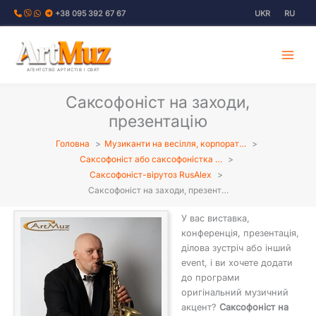
Перейти
+38 095 392 67 67
UKR
RU
до
вмісту
АГЕНТСТВО АРТИСТІВ І СВЯТ
Саксофоніст на заходи,
презентацію
Головна
Музиканти на весілля, корпорат…
Саксофоніст або саксофоністка …
Саксофоніст-вірутоз RusAlex
Саксофоніст на заходи, презент…
У вас виставка,
конференція, презентація,
ділова зустріч або інший
event, і ви хочете додати
до програми
оригінальний музичний
акцент?
Саксофоніст на