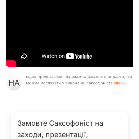
відео представлені переважно джазові стандарти, які
НА
можна послухати у виконанні саксофоніста
здесь
.
Замовте Саксофоніст на
заходи, презентації,